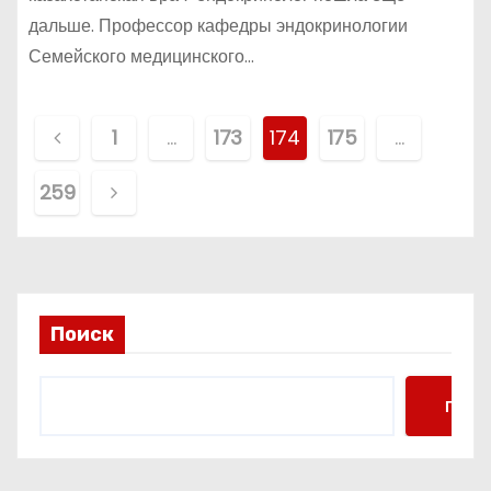
дальше. Профессор кафедры эндокринологии
Семейского медицинского…
П
1
…
173
174
175
…
а
259
г
и
н
Поиск
а
ц
Поис
и