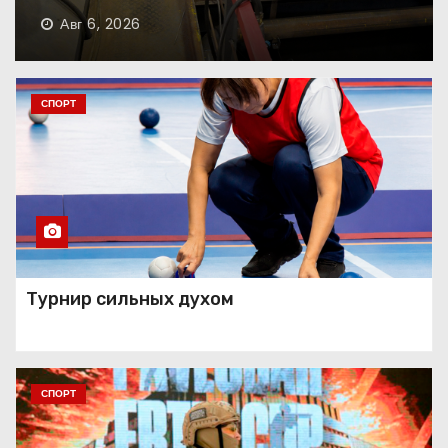
Авг 6, 2026
Танец как состояние души
СПОРТ
Занавес опущен
Праздник красоты и
Турнир сильных духом
таланта
СПОРТ