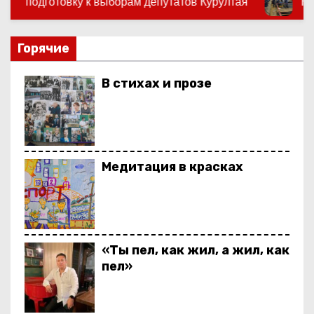
ам депутатов Курултая
На пользу людям
о
м
у
Горячие
В стихах и прозе
Медитация в красках
«Ты пел, как жил, а жил, как
пел»