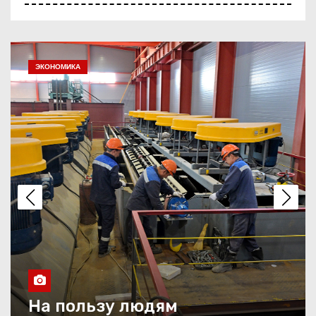
С любовью к Павлодару
ОБЩЕСТВО
Жизнь во всех красках
Праздник со столичным
размахом
Двойной праздник
Четверть века в движении