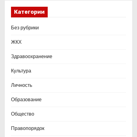
я
Категории
з
а
Без рубрики
п
ЖКХ
и
Здравоохранение
с
Культура
е
Личность
й
Образование
Общество
Правопорядок