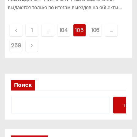
выдаются только по итогам выездов на объекты.…
П
1
…
104
105
106
…
а
259
г
и
н
Поиск
а
ц
Поис
и
я