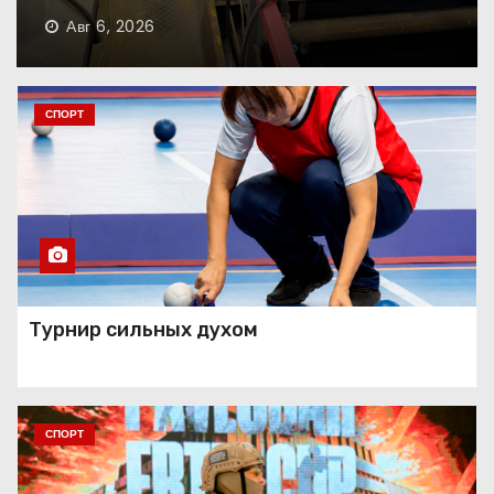
Авг 6, 2026
Танец как состояние души
СПОРТ
Занавес опущен
Праздник красоты и
Турнир сильных духом
таланта
СПОРТ