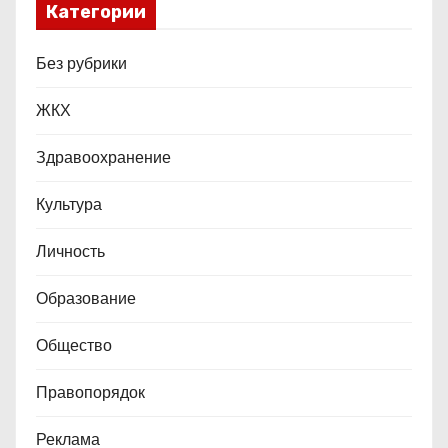
Категории
з
а
Без рубрики
п
ЖКХ
и
Здравоохранение
с
Культура
е
Личность
й
Образование
Общество
Правопорядок
Реклама