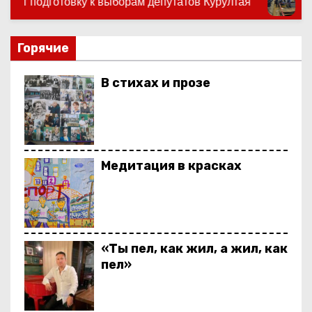
ам депутатов Курултая
На пользу людям
о
м
у
Горячие
В стихах и прозе
Медитация в красках
«Ты пел, как жил, а жил, как
пел»