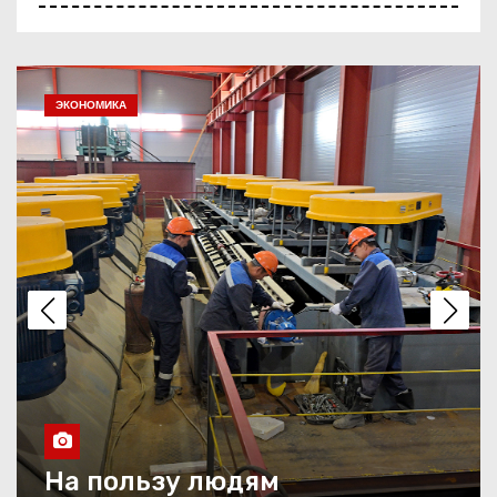
С любовью к Павлодару
ОБЩЕСТВО
Жизнь во всех красках
Праздник со столичным
размахом
Двойной праздник
Четверть века в движении