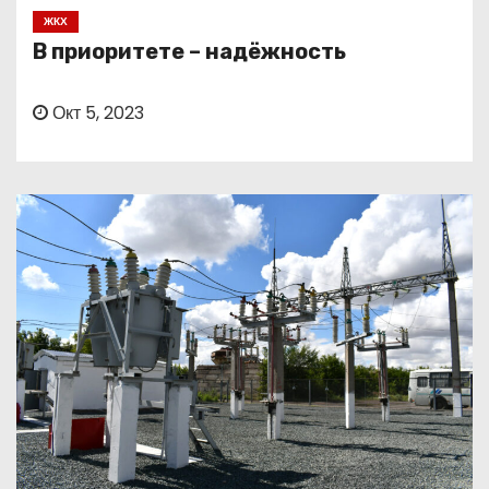
о
ЖКХ
м
В приоритете – надёжность
у
Окт 5, 2023