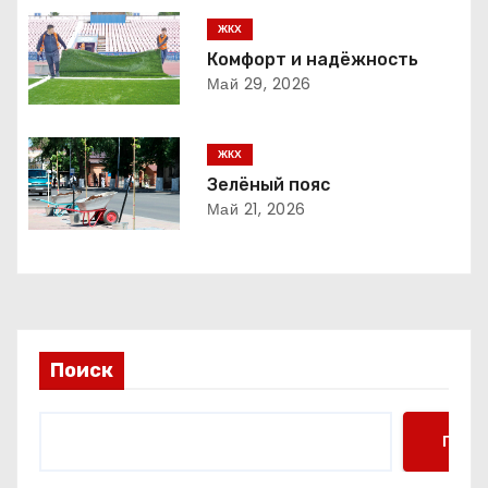
ц
ЖКХ
и
Комфорт и надёжность
Май 29, 2026
я
п
ЖКХ
о
Зелёный пояс
Май 21, 2026
з
а
п
и
Поиск
с
Поис
я