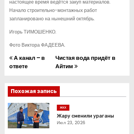
настоящее время ведётся закуп материалов.
Начало строительно-монтажных работ
запланировано на нынешний октябрь.
Игорь ТИМОШЕНКО.
Фото Виктора ФАДЕЕВА.
А канал – в
Чистая вода придёт в
Н
ответе
Айтим
а
в
Похожая запись
и
г
ЖКХ
Жару сменили ураганы
а
Июл 23, 2026