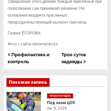
совершении этого деяния. Каждый присяжный при
голосовании сам принимает решение. На
основании вердикта присяжных
председательствующий выносит приговор.
Галина ЕГОРОВА.
Фото с сайта astanazan.kz
Профилактика и
Трое суток
Н
контроль
надежды
а
в
Похожая запись
и
г
ПРАВОПОРЯДОК
Под оком ЦОУ
а
Авг 6, 2026