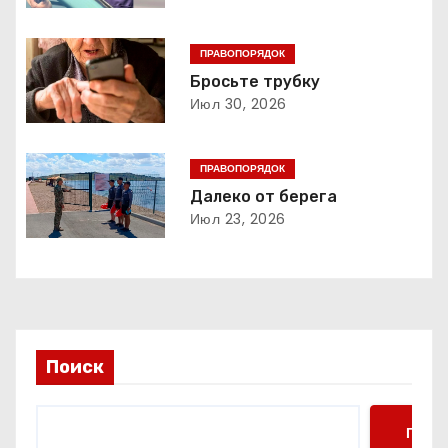
ц
ПРАВОПОРЯДОК
и
Бросьте трубку
Июл 30, 2026
я
п
ПРАВОПОРЯДОК
о
Далеко от берега
Июл 23, 2026
з
а
п
и
Поиск
с
Поис