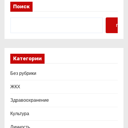
п
Поиск
и
с
Поис
я
м
Категории
Без рубрики
ЖКХ
Здравоохранение
Культура
Личность