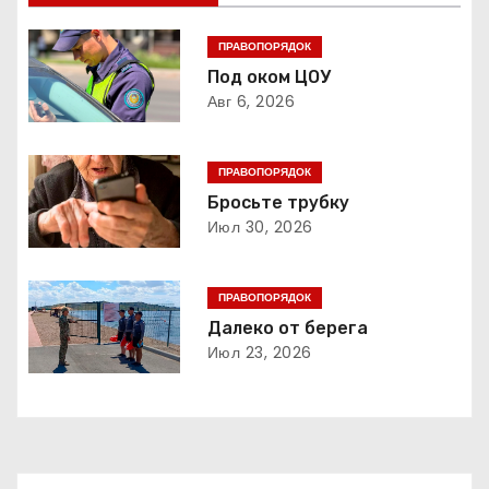
и
ПРАВОПОРЯДОК
г
Под оком ЦОУ
Авг 6, 2026
а
ц
ПРАВОПОРЯДОК
Бросьте трубку
и
Июл 30, 2026
я
ПРАВОПОРЯДОК
п
Далеко от берега
о
Июл 23, 2026
з
а