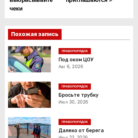
а
чеки
в
и
Похожая запись
г
ПРАВОПОРЯДОК
а
Под оком ЦОУ
Авг 6, 2026
ц
и
ПРАВОПОРЯДОК
я
Бросьте трубку
Июл 30, 2026
п
о
ПРАВОПОРЯДОК
Далеко от берега
з
Июл 23, 2026