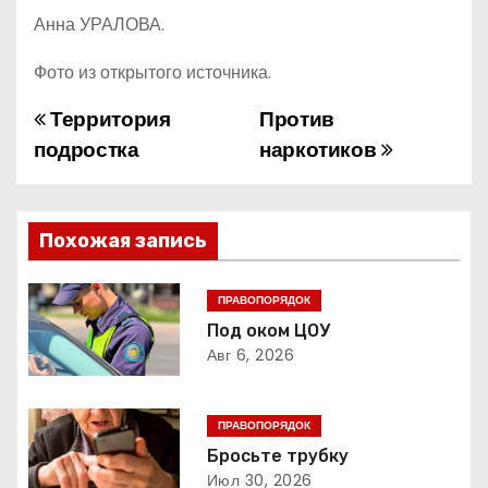
Анна УРАЛОВА.
Фото из открытого источника.
Территория
Против
Н
подростка
наркотиков
а
в
Похожая запись
и
г
ПРАВОПОРЯДОК
Под оком ЦОУ
а
Авг 6, 2026
ц
ПРАВОПОРЯДОК
и
Бросьте трубку
Июл 30, 2026