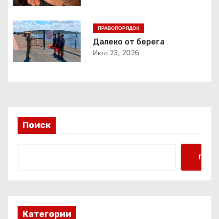
я
п
ПРАВОПОРЯДОК
о
Далеко от берега
Июл 23, 2026
з
а
п
и
Поиск
с
Поис
я
м
Категории