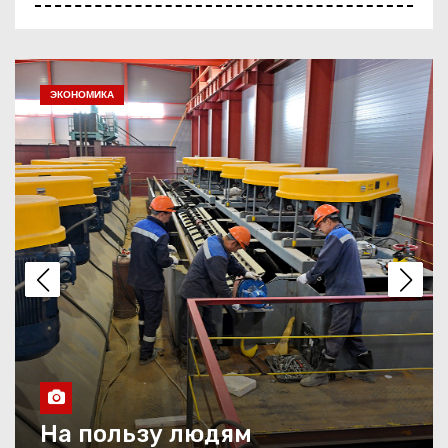
С любовью к Павлодару
ОБЩЕСТВО
Жизнь во всех красках
Праздник со столичным
размахом
Двойной праздник
Четверть века в движении