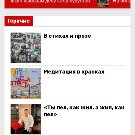
депутатов Курултая
На пользу людям
Че
о
м
у
Горячие
В стихах и прозе
Медитация в красках
«Ты пел, как жил, а жил, как
пел»