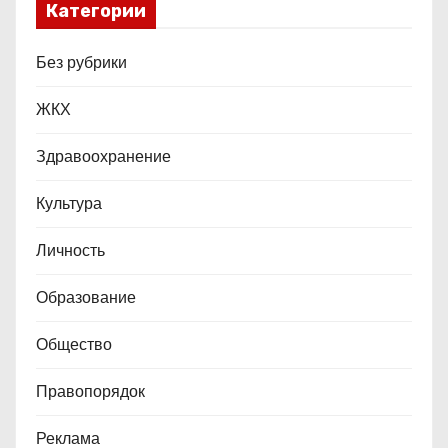
Категории
з
а
Без рубрики
п
ЖКХ
и
Здравоохранение
с
Культура
е
Личность
й
Образование
Общество
Правопорядок
Реклама