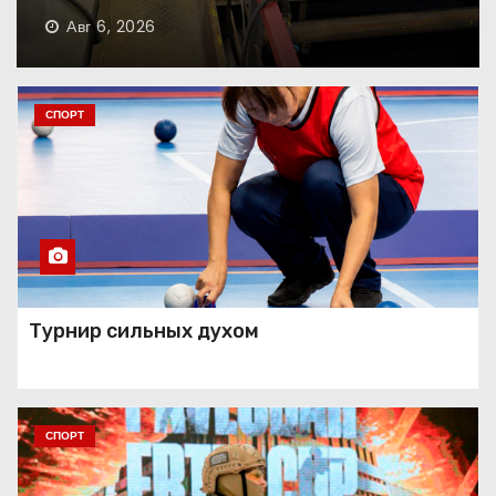
Авг 6, 2026
Танец как состояние души
СПОРТ
Занавес опущен
Праздник красоты и
Турнир сильных духом
таланта
СПОРТ