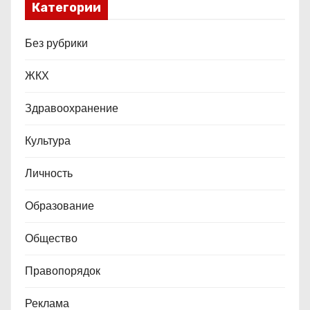
Категории
з
а
Без рубрики
п
ЖКХ
и
Здравоохранение
с
Культура
е
Личность
й
Образование
Общество
Правопорядок
Реклама