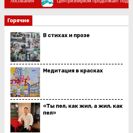
Центризбирком продолжает подготовку к выборам депут
о
м
у
Горячие
В стихах и прозе
Медитация в красках
«Ты пел, как жил, а жил, как
пел»