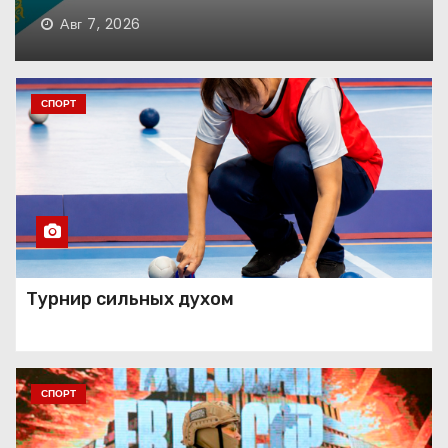
Авг 6, 2026
Танец как состояние души
СПОРТ
Занавес опущен
Праздник красоты и
Турнир сильных духом
таланта
СПОРТ