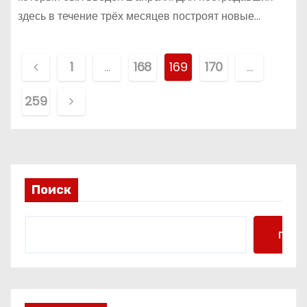
здесь в течение трёх месяцев построят новые…
П
1
…
168
169
170
…
а
259
г
и
н
Поиск
а
ц
Поис
и
я