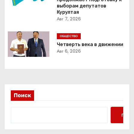
выборам депутатов
п
Курултая
Авг 7, 2026
о
з
ОБЩЕСТВО
Четверть века в движении
а
Авг 6, 2026
п
и
с
Поиск
я
м
Поис