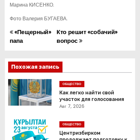
Марина КИСЕНКО.
Фото Валерия БУГАЕВА.
«Пещерный»
Кто решит «собачий»
Н
папа
вопрос
а
в
Похожая запись
и
г
ОБЩЕСТВО
Как легко найти свой
а
участок для голосования
Авг 7, 2026
ц
и
ОБЩЕСТВО
Центризбирком
я
продолжает подготовку к