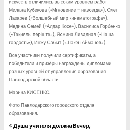
искусств отличились высоким уровнем работ
Милана Кубекова («Мгновение – навсегда»), Олег
Лазарев («Волшебный мир кинематографа»),
Медина Семей («Алдар Косе»), Василиса Горбенко
(«Тақиялы періште»), Ясмина Левадная («Наша
гордость»), Инжу Сабыт («Шакен Айманов»).
Все участники получили сертификаты, а
победители и призёры награждены дипломами
разных уровней от управления образования
Павлодарской области.
Марина КИСЕНКО.
Фото Павлодарского городского отдела
образования.
Душа учителя должна
Вечер,
Н