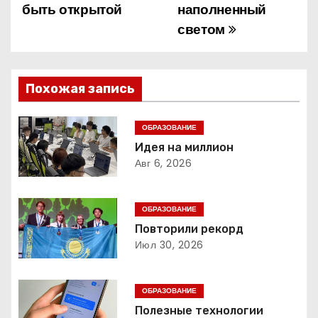
быть открытой
наполненный
а
светом
в
и
Похожая запись
г
ОБРАЗОВАНИЕ
а
Идея на миллион
Авг 6, 2026
ц
и
ОБРАЗОВАНИЕ
я
Повторили рекорд
Июл 30, 2026
п
о
ОБРАЗОВАНИЕ
Полезные технологии