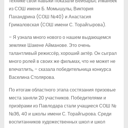
технике свои навыки показали Бейбарыс Иманбек
из СОШ имени Б. Момышулы, Виктория
Пахандрина (СОШ №40) и Анастасия
Грималовская (СОШ имени С. Торайгырова).
– Я узнала много нового о нашем выдающемся
земляке Шакене Айманове. Это очень
талантливый режиссёр, хороший актёр. Он сыграл
много ролей в своих же фильмах, что не может не
впечатлить, – сказала победительница конкурса
Васелина Столярова.
По итогам областного этапа состязания призовые
места заняли 20 участников. Победителями и
призёрами из Павлодара стали учащиеся СОШ №
№36, 40 и школы имени С. Торайгырова. Среди
воспитанников художественных школ и школ