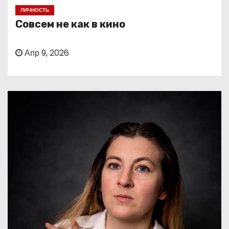
о
ЛИЧНОСТЬ
м
Совсем не как в кино
у
Апр 9, 2026