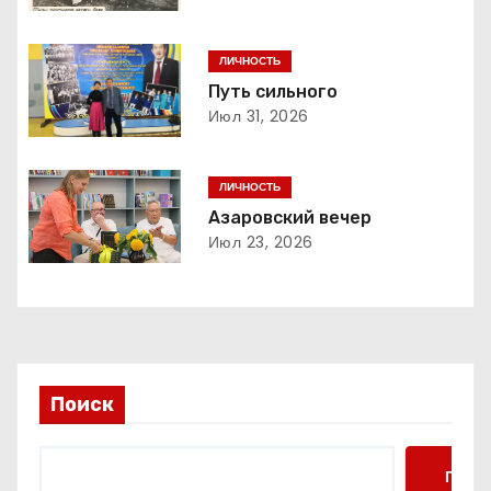
ц
и
ЛИЧНОСТЬ
я
Путь сильного
Июл 31, 2026
п
о
ЛИЧНОСТЬ
Азаровский вечер
з
Июл 23, 2026
а
п
и
Поиск
с
я
Поис