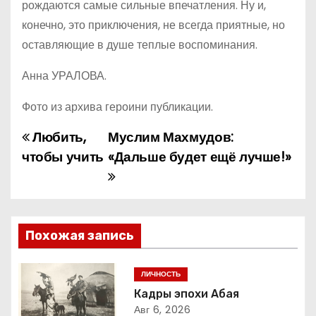
рождаются самые сильные впечатления. Ну и,
конечно, это приключения, не всегда приятные, но
оставляющие в душе теплые воспоминания.
Анна УРАЛОВА.
Фото из архива героини публикации.
Любить,
Муслим Махмудов:
Н
чтобы учить
«Дальше будет ещё лучше!»
а
в
и
Похожая запись
г
ЛИЧНОСТЬ
а
Кадры эпохи Абая
Авг 6, 2026