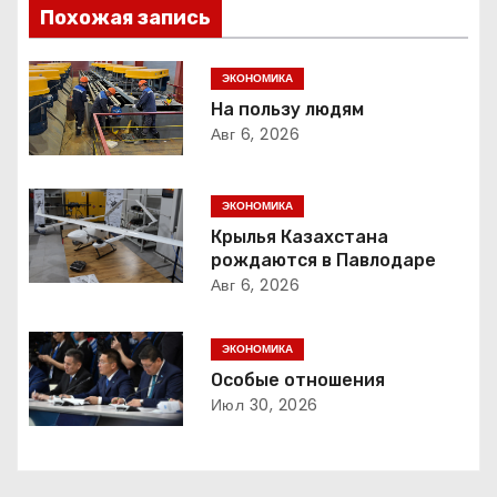
Похожая запись
и
г
ЭКОНОМИКА
На пользу людям
а
Авг 6, 2026
ц
ЭКОНОМИКА
и
Крылья Казахстана
рождаются в Павлодаре
я
Авг 6, 2026
п
ЭКОНОМИКА
о
Особые отношения
з
Июл 30, 2026
а