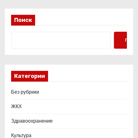
п
и
Поиск
с
я
Поис
м
Категории
Без рубрики
ЖКХ
Здравоохранение
Культура