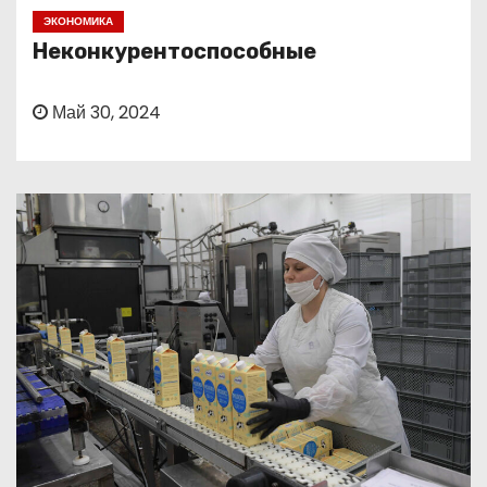
о
ЭКОНОМИКА
м
Неконкурентоспособные
у
Май 30, 2024