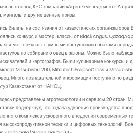
 мясных пород КРС компании «Агротехменеджмент». А при
, мангалы и другие ценные призы.
ись билеты на состязания от казахстанских организаторов
тоялись конкурс и мастер-классы от BlackAngus, QazaqAqb
ался мастер-класс с умными пастушьими собаками пород
пастухов по собиранию овец в загоны. Можно было наблюд
ыскивателей и картографов. Были кулинарные конкурсы и д
орт Mitsubishi L200, MitsubishiEclipseCross и Mitsubishi
вец. Много познавательной информации поступило по раз
ьтур Казахстана» от НАНОЦ.
о здесь представлены агротехнологии и сервисы 20 стран. М
ставки подчеркнул, что задача удвоения производства прод
ышленного комплекса ускоренного внедрения современных те
я высокопродуктивной техники и цифровых технологий. Всё
поля «JańaDala/Green Day‘2024».