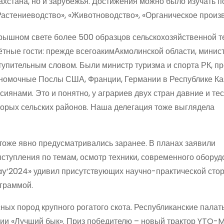
захстана, но и зарубежья. Достижения можно было изучать 
Растениеводство», «Животноводство», «Органическое произв
рышном свете более 500 образцов сельскохозяйственной т
ётные гости: прежде всегоакимАкмолинской области, минис
ступительным словом. Были министр туризма и спорта РК, п
номочные Послы США, Франции, Германии в Республике Ка
иянами. Это и понятно, у аграриев двух стран давние и тес
оторых сельских районов. Наша делегация тоже выглядела
 тоже явно предусматривались заранее. В планах заявили
ступления по темам, осмотр техники, современного оборуд
y‘2024» удивил присутствующих научно-практической сто
граммой.
ных пород крупного рогатого скота. Республиканские палат
ии «Лучший бык». Приз победителю – новый трактор YTO-