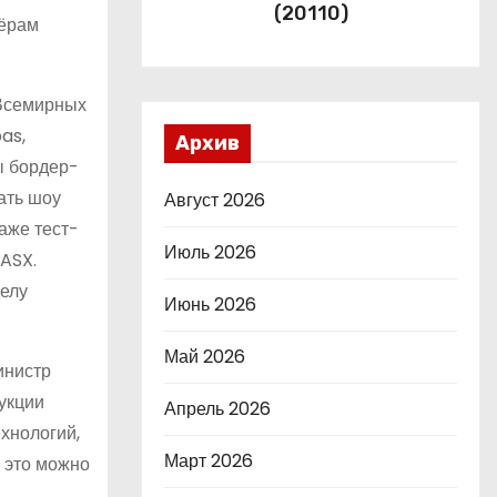
(20110)
зёрам
 Всемирных
as,
Архив
ы бордер-
ать шоу
Август 2026
аже тест-
Июль 2026
 ASX.
делу
Июнь 2026
Май 2026
инистр
укции
Апрель 2026
хнологий,
Март 2026
 это можно