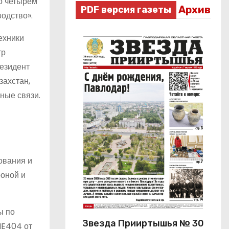
по четырём
Архив
PDF версия газеты
одство».
ехники
тр
резидент
захстан,
ные связи.
ования и
роной и
ы по
Звезда Прииртышья № 30
ME404 от