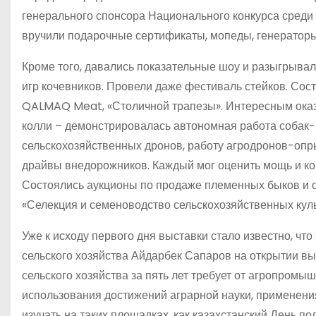
генерального спонсора Национального конкурса среди
вручили подарочные сертификаты, мопеды, генераторы
Кроме того, давались показательные шоу и разыгрывал
игр кочевников. Провели даже фестиваль стейков. Сос
QALMAQ Meat, «Столичной трапезы». Интересным оказ
колли – демонстрировалась автономная работа собак-
сельскохозяйственных дронов, работу агродронов-опр
драйвы внедорожников. Каждый мог оценить мощь и комф
Состоялись аукционы по продаже племенных быков и о
«Селекция и семеноводство сельскохозяйственных кул
Уже к исходу первого дня выставки стало известно, чт
сельского хозяйства Айдарбек Сапаров на открытии вы
сельского хозяйства за пять лет требует от агропром
использования достижений аграрной науки, применени
изучать на таких площадках, как казахстанский День 