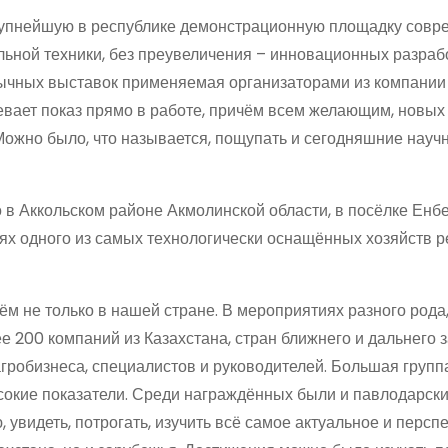
крупнейшую в республике демонстрационную площадку сов
ьной техники, без преувеличения – инновационных разраб
обычных выставок применяемая организаторами из компани
евает показ прямо в работе, причём всем желающим, новых
Можно было, что называется, пощупать и сегодняшние науч
в Аккольском районе Акмолинской области, в посёлке Енбе
х одного из самых технологически оснащённых хозяйств р
ём не только в нашей стране. В мероприятиях разного рода,
е 200 компаний из Казахстана, стран ближнего и дальнего 
агробизнеса, специалистов и руководителей. Большая групп
окие показатели. Среди награждённых были и павлодарски
, увидеть, потрогать, изучить всё самое актуальное и персп