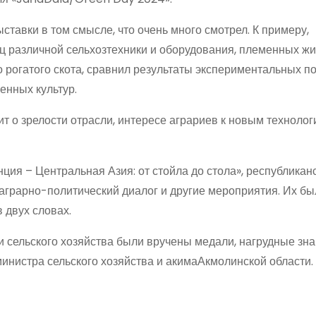
ыставки в том смысле, что очень много смотрел. К примеру,
ц различной сельхозтехники и оборудования, племенных жи
 рогатого скота, сравнил результаты экспериментальных по
енных культур.
 о зрелости отрасли, интересе аграриев к новым технолог
ция – Центральная Азия: от стойла до стола», республикан
аграрно-политический диалог и другие мероприятия. Их бы
в двух словах.
и сельского хозяйства были вручены медали, нагрудные зна
инистра сельского хозяйства и акимаАкмолинской области.