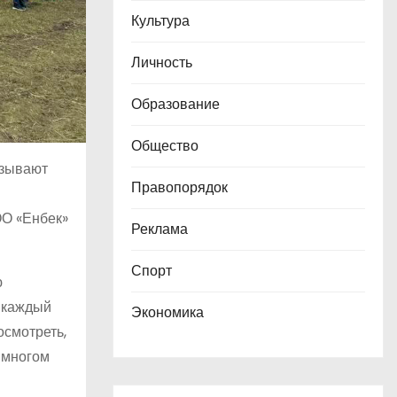
Культура
Личность
Образование
Общество
азывают
Правопорядок
ОО «Енбек»
Реклама
Спорт
ю
о каждый
Экономика
осмотреть,
о многом