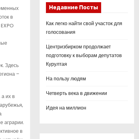
Недавние Посты
ременных
оток в
Как легко найти свой участок для
и EXPO
голосования
ные
Центризбирком продолжает
подготовку к выборам депутатов
Курултая
к. Здесь
егиона –
На пользу людям
Четверть века в движении
 а их в
зарубежья,
Идея на миллион
а
е аграрии.
ективное в