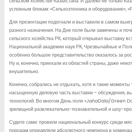
сельском хозяйстве Казахстана. И далеко не только Ка
условным блокам: «Сельхозтехника и оборудование», «
Для презентации подогнали и выставили в самом выиг
разного назначения. На Дне поля были замечены и поч
сельского хозяйства РК, который открывал выставку в
Национальной академии наук РК, Чрезвычайные и Пол
особенно большое представительство оказалось за росс
Ну и, конечно, приехали из областей страны, даже нек
внушительно.
Конечно, собрались не отдыхать, хотя и такие моменты
насыщенную деловую часть выставки – обсуждения, вы
технологий. Во многом День поля «JańaDala/Green Da
зрелищной развлекательно-познавательной и шоу-про
Судите сами: провели национальный конкурс среди мяс
породам определяли абсолютного чемпиона в номинац