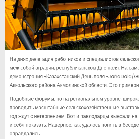
На днях делегация работников и специалистов сельско
меж собой аграрии, республиканском Дне поля. На сам
демонстрация «Казахстанский День поля «JańaDala/G
Аккольского района Акмолинской области. Это примерн
Подобные форумы, но на регио­нальном уровне, широко
проводить масштабные сельскохозяйственные выставки 
год ждут с нетерпением. Вот и павлодарцы выехали на 
и себя показать. Наверное, как удалось понять в бесе
оправдались.