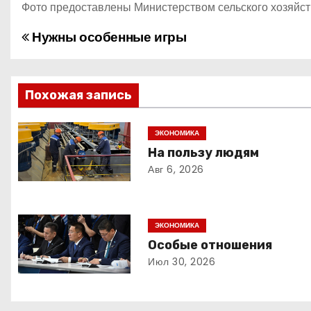
Фото предоставлены Министерством сельского хозяйст
Нужны особенные игры
Н
а
в
Похожая запись
и
ЭКОНОМИКА
На пользу людям
г
Авг 6, 2026
а
ц
ЭКОНОМИКА
и
Особые отношения
Июл 30, 2026
я
п