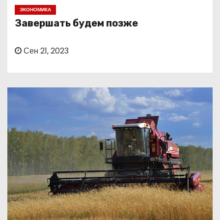
о
ЭКОНОМИКА
м
Завершать будем позже
у
Сен 21, 2023