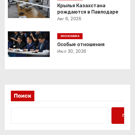
и
Крылья Казахстана
рождаются в Павлодаре
я
Авг 6, 2026
п
ЭКОНОМИКА
о
Особые отношения
з
Июл 30, 2026
а
п
и
Поиск
с
я
Поис
м