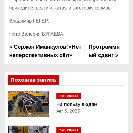
приходится вести и жатву, и заготовку кормов.
Владимир ГЕГЕР.
Фото Валерия БУГАЕВА.
Сержан Иманкулов: «Нет
Программн
Н
неперспективных сёл»
ый сдвиг
а
в
Похожая запись
и
г
ЭКОНОМИКА
На пользу людям
а
Авг 6, 2026
ц
ЭКОНОМИКА