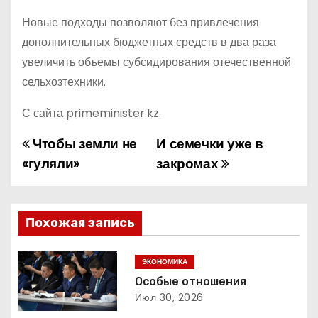
Новые подходы позволяют без привлечения
дополнительных бюджетных средств в два раза
увеличить объемы субсидирования отечественной
сельхозтехники.
С сайта primeminister.kz.
Чтобы земли не
И семечки уже в
Н
«гуляли»
закромах
а
в
Похожая запись
и
г
ЭКОНОМИКА
Особые отношения
а
Июл 30, 2026