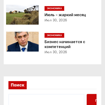
ц
ЭКОНОМИКА
и
Июль – жаркий месяц
Июл 30, 2026
я
п
ЭКОНОМИКА
о
Бизнес начинается с
компетенций
з
Июл 30, 2026
а
п
и
Поиск
с
я
Поис