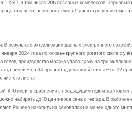
 – 1287, в том числе 208 посевных комплексов. Зерновые 
 процентов всего зернового клина. Принято решение вместо
и. В результате актуализации данных электронного похозяй
 января 2024 года поголовье крупного рогатого скота с учё
 голов, производство молока упало сразу на три миллиона 
нтов, свиней – на 34 процента, домашней птицы – на 22 про
 чистого листа».
ный. К 10 июля в сравнении с предыдущим годом заготовлено
можно набирать до 10 центнеров сена с гектара. В работе 
вляют. Решено накопить на сеновалах не менее одного мил