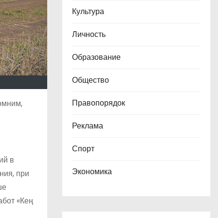
Культура
Личность
Образование
Общество
Правопорядок
омним,
Реклама
Спорт
ий в
Экономика
ния, при
ше
абот «Кең