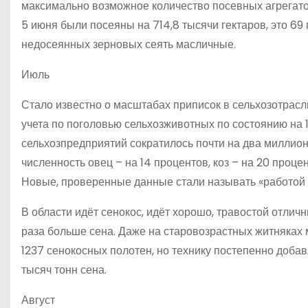
максимально возможное количество посевных агрегатов
5 июня были посеяны на 714,8 тысячи гектаров, это 69
недосеянных зерновых сеять масличные.
Июль
Стало известно о масштабах приписок в сельхозотрасл
учета по поголовью сельхозживотных по состоянию на 1
сельхозпредприятий сократилось почти на два миллиона
численность овец – на 14 процентов, коз – на 20 проце
Новые, проверенные данные стали называть «работой с
В области идёт сенокос, идёт хорошо, травостой отлич
раза больше сена. Даже на старовозрастных житняках 
1237 сенокосных полотен, но технику постепенно доба
тысяч тонн сена.
Август