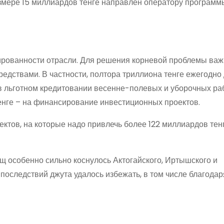
азмере 15 миллиардов тенге направлен оператору программ
ированности отрасли. Для решения корневой проблемы ва
едствами. В частности, полтора триллиона тенге ежегодно
в льготном кредитовании весенне-полевых и уборочных ра
енге – на финансирование инвестиционных проектов.
ктов, на которые надо привлечь более 122 миллиардов тенг
щ особенно сильно коснулось Актогайского, Иртышского и
последствий джута удалось избежать, в том числе благодар