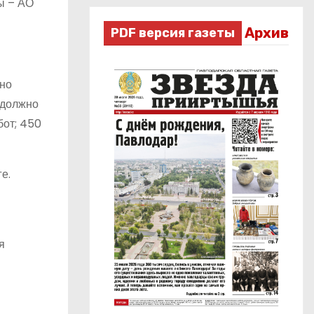
ы – АО
Архив
PDF версия газеты
жно
 должно
бот; 450
е.
я