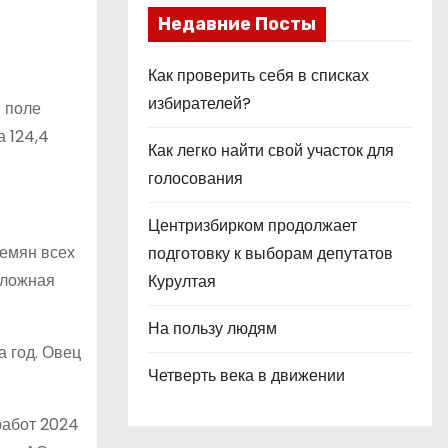
Недавние Посты
Как проверить себя в списках
избирателей?
в поле
а 124,4
Как легко найти свой участок для
голосования
Центризбирком продолжает
семян всех
подготовку к выборам депутатов
сложная
Курултая
На пользу людям
а год. Овец
Четверть века в движении
работ 2024