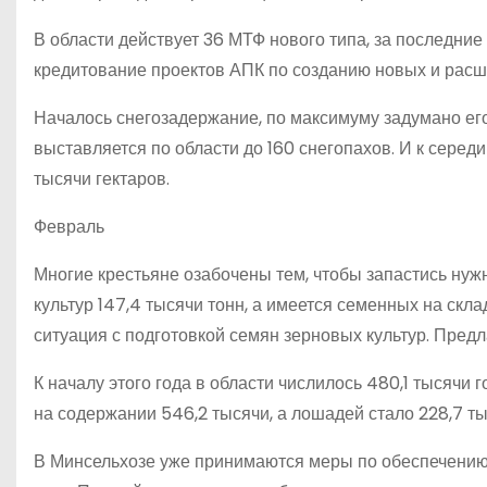
В области действует 36 МТФ нового типа, за последни
кредитование проектов АПК по созданию новых и рас
Началось снегозадержание, по максимуму задумано его
выставляется по области до 160 снегопахов. И к серед
тысячи гектаров.
Февраль
Многие крестьяне озабочены тем, чтобы запастись нуж
культур 147,4 тысячи тонн, а имеется семенных на скл
ситуация с подготовкой семян зерновых культур. Пред
К началу этого года в области числилось 480,1 тысячи г
на содержании 546,2 тысячи, а лошадей стало 228,7 ты
В Минсельхозе уже принимаются меры по обеспечению