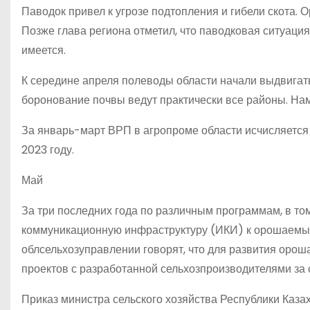
Паводок привел к угрозе подтопления и гибели скота.
Позже глава региона отметил, что паводковая ситуация
имеется.
К середине апреля полеводы области начали выдвигать
боронование почвы ведут практически все районы. Нам
За январь-март ВРП в агропроме области исчисляется 4
2023 году.
Май
За три последних года по различным программам, в т
коммуникационную инфраструктуру (ИКИ) к орошаемым у
облсельхозуправлении говорят, что для развития орош
проектов с разработанной сельхозпроизводителями за 
Приказ министра сельского хозяйства Республики Казах