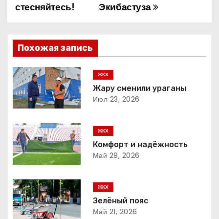
стесняйтесь!
Экибастуза
а
в
Похожая запись
и
г
ЖКХ
Жару сменили ураганы
а
Июл 23, 2026
ц
ЖКХ
и
Комфорт и надёжность
Май 29, 2026
я
п
ЖКХ
о
Зелёный пояс
Май 21, 2026