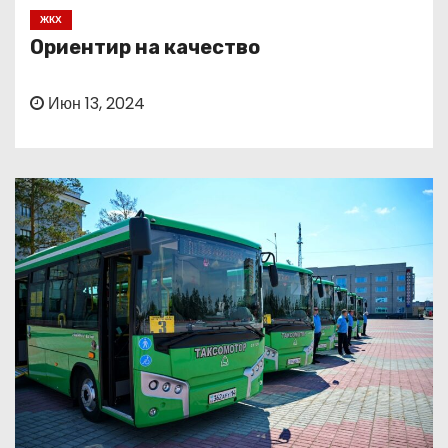
о
ЖКХ
м
Ориентир на качество
у
Июн 13, 2024