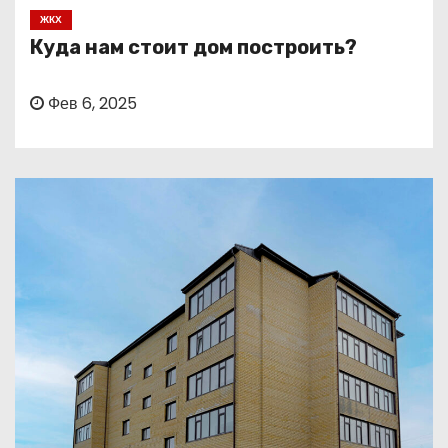
о
ЖКХ
м
Куда нам стоит дом построить?
у
Фев 6, 2025