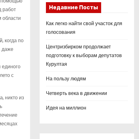
с помощью
Недавние Посты
д работ
м области
Как легко найти свой участок для
голосования
, когда по
Центризбирком продолжает
, даже
подготовку к выборам депутатов
Курултая
и единого
лето с
На пользу людям
Четверть века в движении
, никто из
ь
Идея на миллион
течение
 месяцах