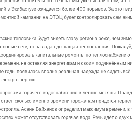
ершения отопительного сезона. Мы уже писали о том, что 
ий в Экибастузе ожидается более 400 порывов. За этот ви
 ремонтной кампании на ЭТЭЦ будет контролировать сам аки
зские тепловики будут видеть главу региона реже, чем зимой
епловые сети, то на ладан дышащая теплостанция. Пожалуй
 координировать капитальные ремонты по теплоснабжению
 времени, не оставляя энергетикам и своим подчинённым н
ие годы появилась вполне реальная надежда не сидеть всё 
 электроэнергию.
вопросами горячего водоснабжения в летние месяцы. Правда
 ответ, сколько именно времени горожанам придется терпет
 устроила. Асаин Байханов определил максимум времени, в 
осетях может отсутствовать горячая вода. Речь идёт о двух