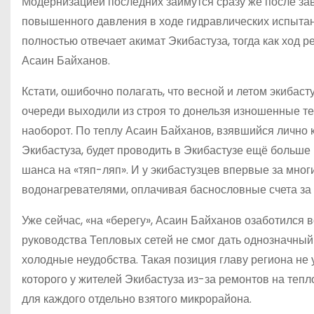
Модернизацией последних займутся сразу же после зав
повышенного давления в ходе гидравлических испытан
полностью отвечает акимат Экибастуза, тогда как ход
Асаин Байханов.
Кстати, ошибочно полагать, что весной и летом экибасту
очереди выходили из строя то донельзя изношенные т
наоборот. По теплу Асаин Байханов, взявшийся лично
Экибастуза, будет проводить в Экибастузе ещё больше
шанса на «тяп-ляп». И у экибастузцев впервые за мног
водонагревателями, оплачивая баснословные счета за
Уже сейчас, «на «берегу», Асаин Байханов озаботился 
руководства Тепловых сетей не смог дать однозначный
холодные неудобства. Такая позиция главу региона не
которого у жителей Экибастуза из-за ремонтов на тепл
для каждого отдельно взятого микрорайона.