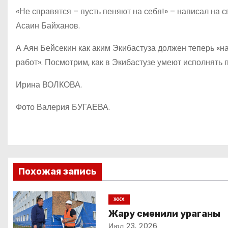
«Не справятся – пусть пеняют на себя!» – написал на 
Асаин Байханов.
А Аян Бейсекин как аким Экибастуза должен теперь «
работ». Посмотрим, как в Экибастузе умеют исполнять 
Ирина ВОЛКОВА.
Фото Валерия БУГАЕВА.
Н
а
в
Похожая запись
и
ЖКХ
Жару сменили ураганы
г
Июл 23, 2026