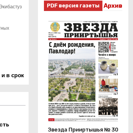
Архив
PDF версия газеты
 Экибастуз
тных
и в срок
сть
Звезда Прииртышья № 30