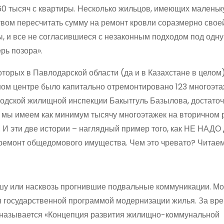
60 тысяч с квартиры. Несколько жильцов, имеющих малень
ством пересчитать сумму на ремонт кровли соразмерно свое
 и все не согласившиеся с незаконным подходом под одну
рь позора».
 которых в Павлодарской области (да и в Казахстане в целом
ном центре было капитально отремонтировано 123 многоэта
родской жилищной инспекции Бакытгуль Базылова, достато
о мы имеем как минимум тысячу многоэтажек на вторичном
 И эти две истории – наглядный пример того, как НЕ НАДО 
ремонт общедомового имущества. Чем это чревато? Читае
ышу или насквозь прогнившие подвальные коммуникации. М
я государственной программой модернизации жилья. За вре
е называется «Концепция развития жилищно-коммунальной