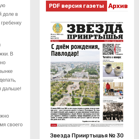
кую
Архив
PDF версия газеты
й доле в
 гребенку
)
жки. В
чно
 рынке
делать,
м дальше!
ожно
мя своего
Звезда Прииртышья № 30