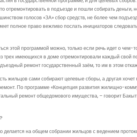
астия в государственной программе, и для целевых сборов.
-то отремонтировать в подъезде и пошли собирать деньги, 
шинством голосов «ЗА» сбор средств, не более чем подъез
меет полное право вежливо послать инициаторов следовать
ься этой программой можно, только если речь идет о чем-т
из трех имеющихся в доме отремонтировали каждый свой по
дъездный ремонт государственный заём, то им в этом откаж
асть жильцов сами собирают целевые сборы, а другая хочет
ий ремонт. По программе «Концепция развития жилищно-ком
тальный ремонт общедомового имущества, – говорит Бакыт
?
о делается на общем собрании жильцов с ведением проток