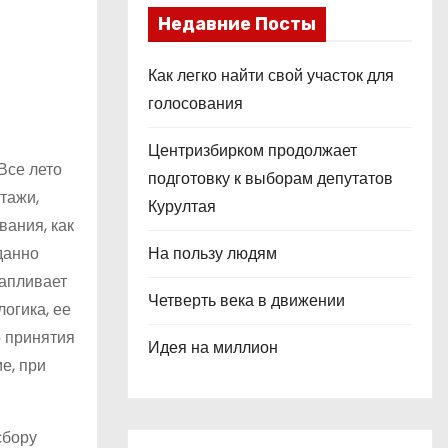
Недавние Посты
Как легко найти свой участок для
голосования
Центризбирком продолжает
Все лето
подготовку к выборам депутатов
тажи,
Курултая
вания, как
На пользу людям
данно
тапливает
Четверть века в движении
огика, ее
о принятия
Идея на миллион
е, при
сбору