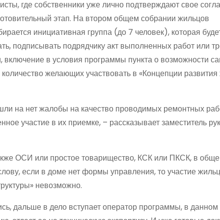
исты, где собственники уже лично подтверждают свое согл
дготовительный этап. На втором общем собрании жильцов
ирается инициативная группа (до 7 человек), которая буде
ать, подписывать подрядчику акт выполненных работ или т
и, включение в условия программы пункта о возможности с
 количество желающих участвовать в «Концепции развити
шли на нет жалобы на качество проводимых ремонтных раб
ное участие в их приемке, – рассказывает заместитель ру
кже ОСИ или простое товарищество, КСК или ПКСК, в обще
слову, если в доме нет формы управления, то участие жиль
руктуры» невозможно.
сь, дальше в дело вступает оператор программы, в данном 