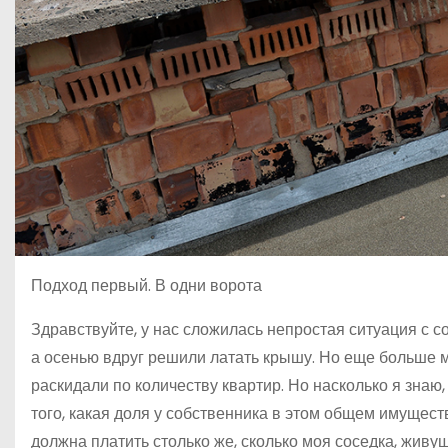
Подход первый. В одни ворота
Здравствуйте, у нас сложилась непростая ситуация с с
а осенью вдруг решили латать крышу. Но еще больше м
раскидали по количеству квартир. Но насколько я знаю
того, какая доля у собственника в этом общем имущес
должна платить столько же, сколько моя соседка, жив