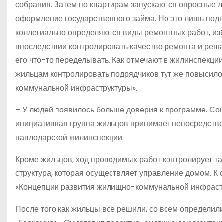
собрания. Затем по квартирам запускаются опросные л
оформление государственного зай­ма. Но это лишь по
коллегиально определяются виды ремонтных работ, изб
впоследствии контролировать качество ремонта и реш
его что-то переделывать. Как отмечают в жилинспекци
жильцам контролировать подрядчиков тут же повысило
коммунальной инфраструктуры».
– У людей появилось больше доверия к программе. Со
инициативная группа жильцов принимает непосредствен
павлодарской жилинспекции.
Кроме жильцов, ход проводимых работ контролирует та
структура, которая осуществляет управление домом. К 
«Концепции развития жилищно-коммунальной инфраст
После того как жильцы все решили, со всем определили