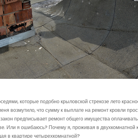
оседями, которые подобно крыловской стрекозе лето красно
еня возмутило, что сумму к выплате на ремонт кровли прос
, закон предписывает ремонт общего имущества оплачивать
тве. Или я ошибаюсь? Почему я, проживая в двухкомнатной 
ущая в квартире четырехкомнатной?