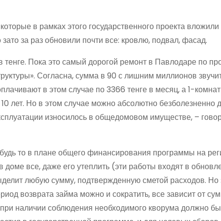
 которые в рамках этого государственного проекта вложили
ато за раз обновили почти все: кровлю, подвал, фасад.
 тенге. Пока это самый дорогой ремонт в Павлодаре по п
ктуры». Согласна, сумма в 90 с лишним миллионов звучит
лачивают в этом случае по 3366 тенге в месяц, а 1-комнат
 10 лет. Но в этом случае можно абсолютно безболезненно 
эксплуатации износилось в общедомовом имуществе, – гово
 будь то в плане общего финансирования программы на рег
в доме все, даже его утеплить (эти работы входят в обновл
ыделит любую сумму, подтвержденную сметой расходов. Но 
ериод возврата займа можно и сократить, все зависит от су
 при наличии соблюдения необходимого кворума должно бы