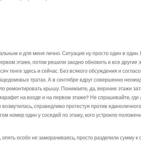
альным и для меня лично. Ситуация ну просто один в один. 
ервом этаже, потом решили заодно обновить и все другие э
яч тенге здесь и сейчас. Без всякого обсуждения и согласо
 общедомовых тратах. А в сентябре вдруг совершенно неожи
было ремонтировать крышу. Понимаете, да, верхние этажи за
арафет на входе и на первом этаже? Не спрашивайте, где л
ий я возмутилась, справедливо протестуя против единоличног
ом номер один у соседей по этажу, кого устроило положени
 опять особо не заморачиваясь, просто разделили сумму к 