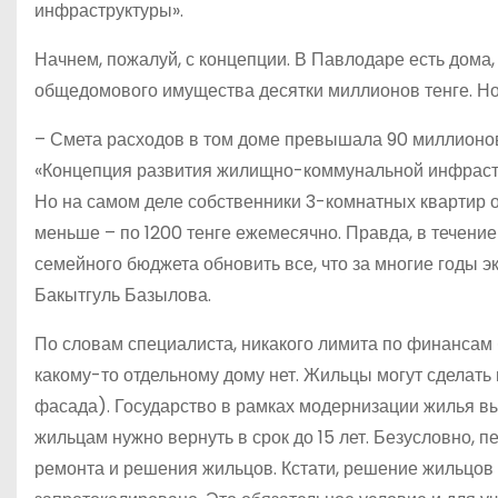
инфраструктуры».
Начнем, пожалуй, с концепции. В Павлодаре есть дома,
общедомового имущества десятки миллионов тенге. Но з
– Смета расходов в том доме превышала 90 миллионов
«Концепция развития жилищно-коммунальной инфрастру
Но на самом деле собственники 3-комнатных квартир оп
меньше – по 1200 тенге ежемесячно. Правда, в течение
семейного бюджета обновить все, что за многие годы 
Бакытгуль Базылова.
По словам специалиста, никакого лимита по финансам
какому-то отдельному дому нет. Жильцы могут сделать 
фасада). Государство в рамках модернизации жилья в
жильцам нужно вернуть в срок до 15 лет. Безусловно, п
ремонта и решения жильцов. Кстати, решение жильцов