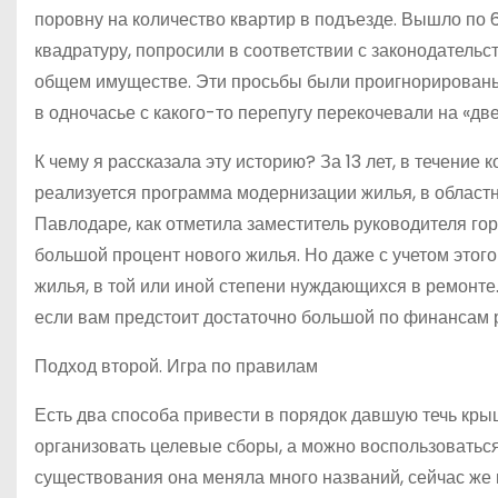
поровну на количество квартир в подъезде. Вышло по 
квадратуру, попросили в соответствии с законодатель
общем имуществе. Эти просьбы были проигнорированы,
в одночасье с какого-то перепугу перекочевали на «две
К чему я рассказала эту историю? За 13 лет, в течение
реализуется программа модернизации жилья, в област
Павлодаре, как отметила заместитель руководителя го
большой процент нового жилья. Но даже с учетом этог
жилья, в той или иной степени нуждающихся в ремонте.
если вам предстоит достаточно большой по финансам 
Подход второй. Игра по правилам
Есть два способа привести в порядок давшую течь кр
организовать целевые сборы, а можно воспользоватьс
существования она меняла много названий, сейчас ж