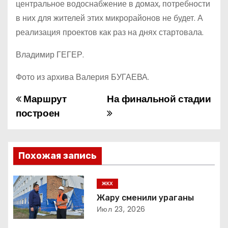
центральное водоснабжение в домах, потребности
в них для жителей этих микрорайонов не будет. А
реализация проектов как раз на днях стартовала.
Владимир ГЕГЕР.
Фото из архива Валерия БУГАЕВА.
Маршрут
На финальной стадии
Н
построен
а
в
Похожая запись
и
г
ЖКХ
Жару сменили ураганы
а
Июл 23, 2026