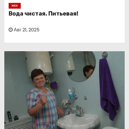
о
ЖКХ
м
Вода чистая. Питьевая!
у
Авг 21, 2025