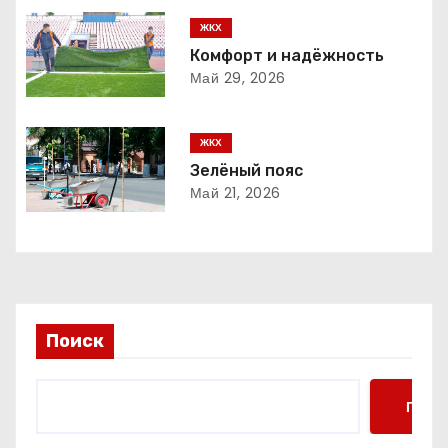
ц
ЖКХ
и
Комфорт и надёжность
Май 29, 2026
я
п
ЖКХ
о
Зелёный пояс
Май 21, 2026
з
а
п
и
Поиск
с
Поис
я