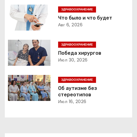
г
ЗДРАВООХРАНЕНИЕ
Что было и что будет
а
Авг 6, 2026
ц
ЗДРАВООХРАНЕНИЕ
и
Победа хирургов
Июл 30, 2026
я
п
ЗДРАВООХРАНЕНИЕ
о
Об аутизме без
стереотипов
з
Июл 16, 2026
а
п