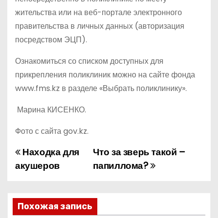
жительства или на веб-портале электронного
правительства в личных данных (авторизация
посредством ЭЦП).
Ознакомиться со списком доступных для
прикрепления поликлиник можно на сайте фонда
www.fms.kz в разделе «Выбрать поликлинику».
Марина КИСЕНКО.
Фото с сайта gov.kz.
Находка для
Что за зверь такой –
Н
акушеров
папиллома?
а
в
Похожая запись
и