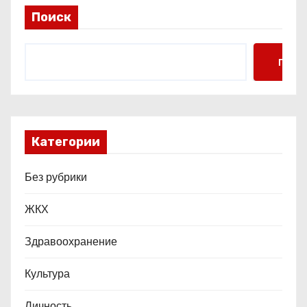
и
Поиск
с
я
Поис
м
Категории
Без рубрики
ЖКХ
Здравоохранение
Культура
Личность