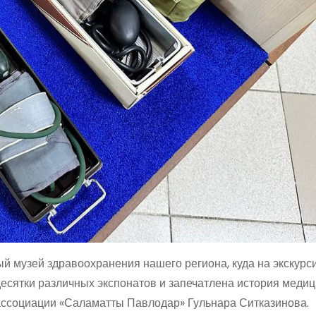
ый музей здравоохранения нашего региона, куда на экскурс
десятки различных экспонатов и запечатлена история меди
 ассоциации «Саламатты Павлодар» Гульнара Ситказинова.