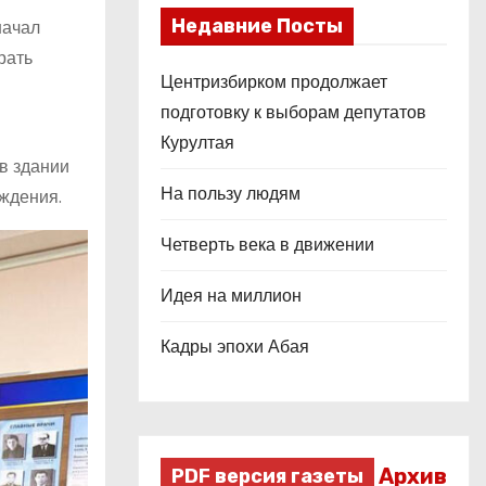
Недавние Посты
начал
рать
Центризбирком продолжает
подготовку к выборам депутатов
Курултая
в здании
На пользу людям
ждения.
Четверть века в движении
Идея на миллион
Кадры эпохи Абая
Архив
PDF версия газеты