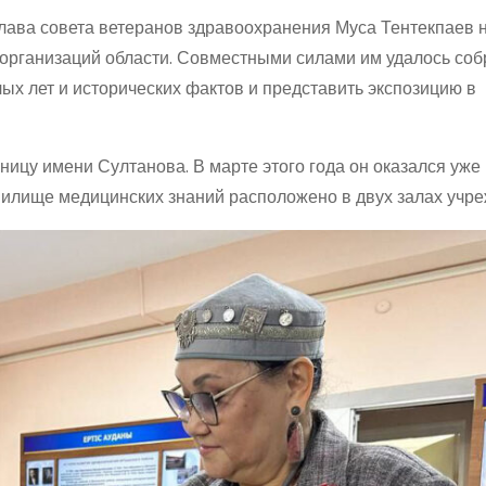
глава совета ветеранов здравоохранения Муса Тентекпаев 
дорганизаций области. Совместными силами им удалось соб
х лет и исторических фактов и представить экспозицию в
ицу имени Султанова. В марте этого года он оказался уже 
нилище медицинских знаний расположено в двух залах учре