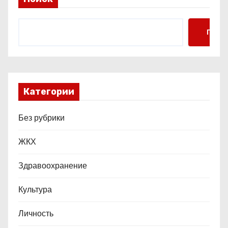
с
я
Поис
м
Категории
Без рубрики
ЖКХ
Здравоохранение
Культура
Личность