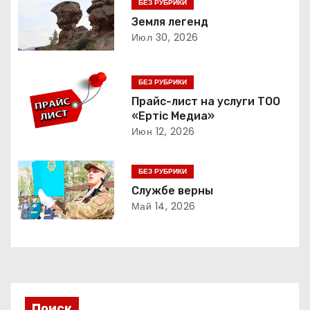
г
БЕЗ РУБРИКИ
Земля легенд
а
Июл 30, 2026
ц
БЕЗ РУБРИКИ
и
Прайс-лист на услуги ТОО
«Ертіс Медиа»
я
Июн 12, 2026
п
БЕЗ РУБРИКИ
о
Службе верны
з
Май 14, 2026
а
п
и
Поиск