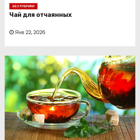
о
БЕЗ РУБРИКИ
м
Чай для отчаянных
у
Янв 22, 2026