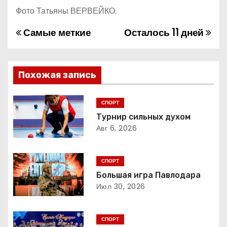
Фото Татьяны ВЕРВЕЙКО.
Самые меткие
Осталось 11 дней
Н
а
в
Похожая запись
и
СПОРТ
г
Турнир сильных духом
Авг 6, 2026
а
ц
СПОРТ
Большая игра Павлодара
и
Июл 30, 2026
я
СПОРТ