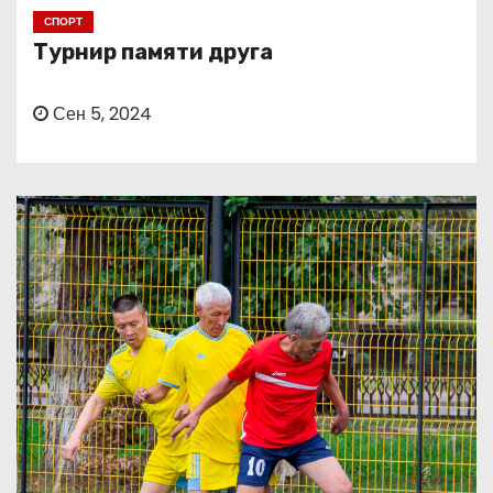
о
СПОРТ
м
Турнир памяти друга
у
Сен 5, 2024