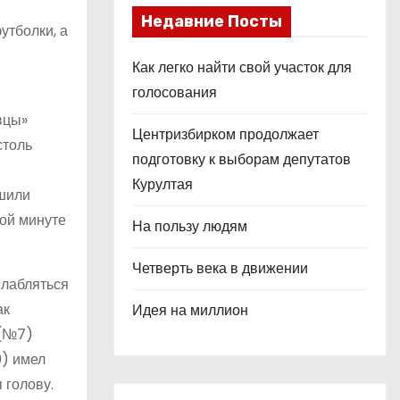
Недавние Посты
утболки, а
Как легко найти свой участок для
голосования
вцы»
Центризбирком продолжает
столь
подготовку к выборам депутатов
Курултая
ешили
ой минуте
На пользу людям
Четверть века в движении
слабляться
ак
Идея на миллион
 (№7)
0) имел
 голову.