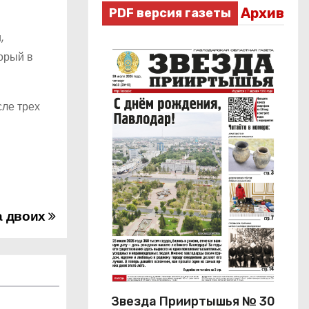
Архив
PDF версия газеты
,
орый в
сле трех
а двоих
Звезда Прииртышья № 30