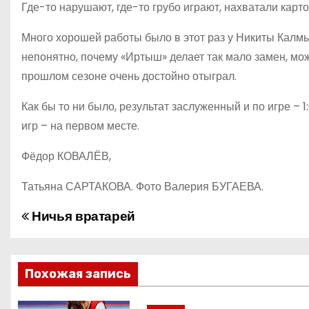
Где-то нарушают, где-то грубо играют, нахватали карточ
Много хорошей работы было в этот раз у Никиты Калмы
непонятно, почему «Иртыш» делает так мало замен, мо
прошлом сезоне очень достойно отыграл.
Как бы то ни было, результат заслуженный и по игре – 
игр – на первом месте.
Фёдор КОВАЛЁВ,
Татьяна САРТАКОВА. Фото Валерия БУГАЕВА.
Ничья вратарей
Н
а
в
Похожая запись
и