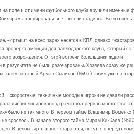
и на поле и от имени футбольного клуба вручили именные ф
билярам аплодировали все зрители стадиона. Было очень
ие. «Иртыш» на всех парах несется в КПЛ, однако «жастаро
ая проверка амбиций для павлодарского клуба, который со 
воего возрождения. От этой встречи болельщики ждали
и в результате не были разочарованы. Хозяева сразу же р
м голом, который Арман Смаилов (№97) забил уже на втор
ой – скоростные, техничные молодые игроки не давали рас
грала дисциплинированно, грамотно, прервав множество ат
них» было не так много. В первом тайме Владимир Воменко
о не срослось. В начале второго тайма Мирам Кикбаев (№8
вцев. В целом «иртышане» стараются, несутся вперёд сломя