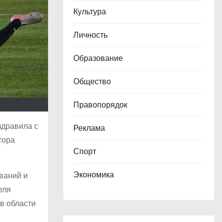
Культура
Личность
Образование
Общество
Правопорядок
здравила с
Реклама
тора
Спорт
Экономика
ваний и
еля
в области