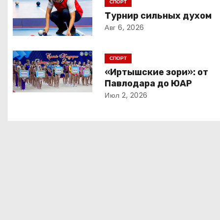
СПОРТ
Турнир сильных духом
г
Авг 6, 2026
а
ц
СПОРТ
«Иртышские зори»: от
и
Павлодара до ЮАР
Июл 2, 2026
я
п
о
з
а
п