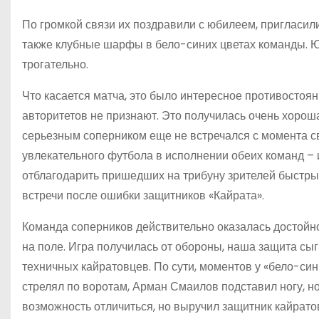
По громкой связи их поздравили с юбилеем, пригласил
также клубные шарфы в бело-синих цветах команды. Ю
трогательно.
Что касается матча, это было интересное противостоян
авторитетов не признают. Это получилась очень хорош
серьезным соперником еще не встречался с момента с
увлекательного футбола в исполнении обеих команд – 
отблагодарить пришедших на трибуну зрителей быстры
встречи после ошибки защитников «Кайрата».
Команда соперников действительно оказалась достойн
на поле. Игра получилась от обороны, наша защита сы
техничных кайратовцев. По сути, моментов у «бело-си
стрелял по воротам, Арман Смаилов подставил ногу, н
возможность отличиться, но выручил защитник кайрато