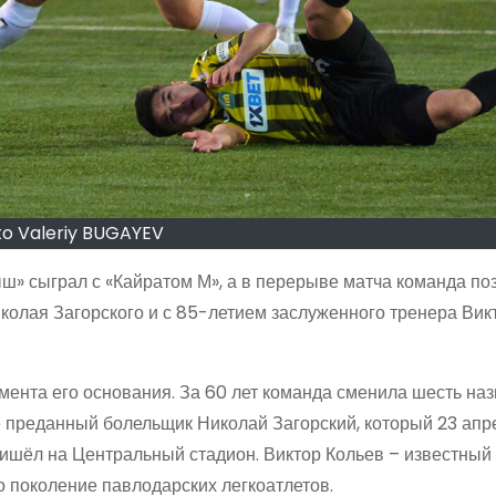
o Valeriy BUGAYEV
» сыграл с «Кайратом М», а в перерыве матча команда по
олая Загорского и с 85-летием заслуженного тренера Вик
мента его основания. За 60 лет команда сменила шесть наз
ё преданный болельщик Николай Загорский, который 23 апр
ришёл на Центральный стадион. Виктор Кольев – известный 
о поколение павлодарских легкоатлетов.