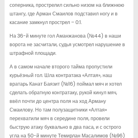
соперника, прострелил сильно низом на ближнюю
штангу, где Арман Смаилов подставил ногу и в
касание замкнул прострел – 0:1.
На 36-й минуте гол Аманжанова (№44) в наши
ворота не засчитали, судья усмотрел нарушение в
штрафной площади.
А в самом начале второго тайма пропустили
курьёзный гол. Шла контратака «Алтая», наш
вратарь Канат Баязит (№16) поймал мяч и хотел
сделать обратную контратаку, рукой кинул мяч,
ввёл почти до центра поля на ход Арману
Смаилову. Но там полузащитники «Алтая»
перехватили мяч в середине поля, провели
быструю атаку буквально в два паса, и с острого
угла на 50-й минуте Темирлан Масалимов (№96)