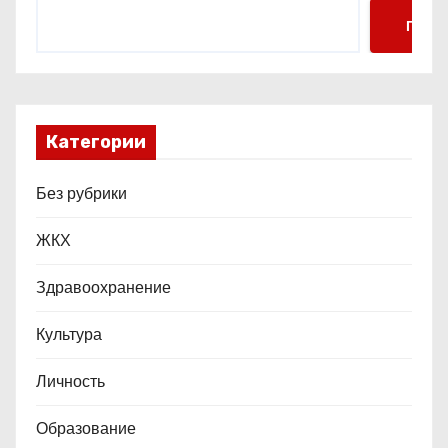
я
Поис
м
Категории
Без рубрики
ЖКХ
Здравоохранение
Культура
Личность
Образование