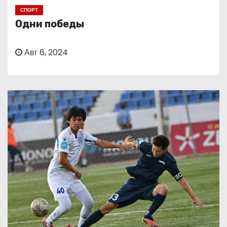
о
СПОРТ
м
Одни победы
у
Авг 6, 2024