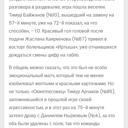
разговора в раздевалке, игра пошла веселее.
Тимур Байжанов (№10), вышедший на замену на
57-й минуте, уже на 72-й показал, на что
способен, – 1:0. Красивый гол головой после
подачи Жаслана Каиркенова (№87) привел в
восторг болельщиков «Иртыша», уже отчаявшихся
дождаться смены цифр на табло.
В общем, можно сказать, что это был не особо
эмоциональный матч, который тем не менее
изобиловал желтыми и красными карточками. Но
не только. «Окжетпесовец» Тимур Арчаков (№95),
запомнившийся в прошлой игре своей
агрессивностью, и в этот раз на 75-й минуте
затеял драку с Даниилом Нырковым (№4), за что
оба были удалены с поля, так что команды