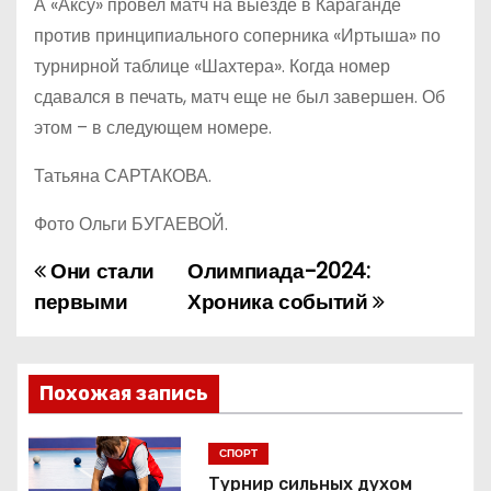
А «Аксу» провел матч на выезде в Караганде
против принципиального соперника «Иртыша» по
турнирной таблице «Шахтера». Когда номер
сдавался в печать, матч еще не был завершен. Об
этом – в следующем номере.
Татьяна САРТАКОВА.
Фото Ольги БУГАЕВОЙ.
Они стали
Олимпиада-2024:
Н
первыми
Хроника событий
а
в
Похожая запись
и
г
СПОРТ
Турнир сильных духом