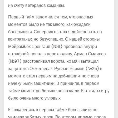
на счету ветеранов команды.
Первый тайм запомнился тем, что опасных
моментов было не так много, как ожидали
болельщики. Соперник пытался действовать на
контр­атаках, но безуспешно. С нашей стороны
Мейрамбек Еренгаип (№11) пробивал внутри
штрафной, попал в перекладину. Арман Смаилов
(№97) расстреливал ворота, но мяч вытащил
защитник «Окжетпеса». Руслан Есимов (№25) в
моменте стал первым на добивании, но снова
начеку были защитники. В принципе, в первом
тайме моментов больше не создали. Кстати, за игру
было очень много угловых.
К сожалению, в первом тайме болельщики не
увидели забитых голов. Во втором, видимо, после