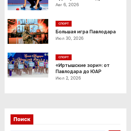
а
Авг 6, 2026
ц
СПОРТ
и
Большая игра Павлодара
Июл 30, 2026
я
п
СПОРТ
о
«Иртышские зори»: от
Павлодара до ЮАР
з
Июл 2, 2026
а
п
и
Поиск
с