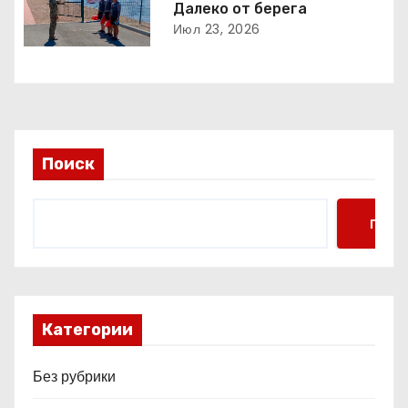
о
Далеко от берега
Июл 23, 2026
з
а
п
и
Поиск
с
Поис
я
м
Категории
Без рубрики