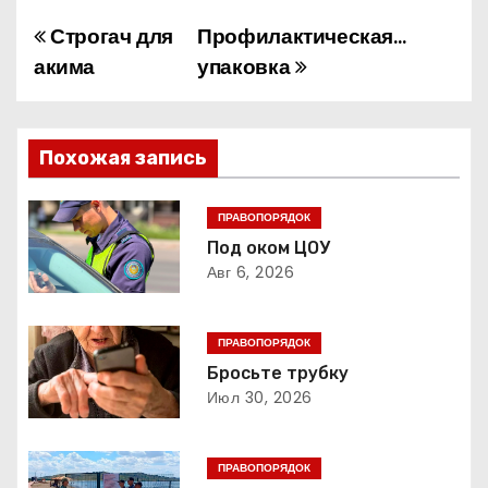
Строгач для
Профилактическая…
Н
акима
упаковка
а
в
Похожая запись
и
г
ПРАВОПОРЯДОК
Под оком ЦОУ
а
Авг 6, 2026
ц
ПРАВОПОРЯДОК
и
Бросьте трубку
Июл 30, 2026
я
п
ПРАВОПОРЯДОК