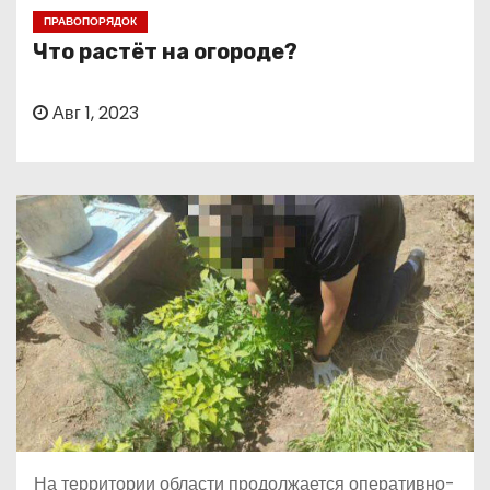
о
ПРАВОПОРЯДОК
м
Что растёт на огороде?
у
Авг 1, 2023
На территории области продолжается оперативно-