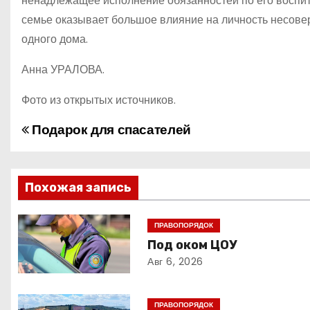
ненадлежащее исполнение обязанностей по его воспит
семье оказывает большое влияние на личность несовер
одного дома.
Анна УРАЛОВА.
Фото из открытых источников.
Подарок для спасателей
Н
а
в
Похожая запись
и
ПРАВОПОРЯДОК
Под оком ЦОУ
г
Авг 6, 2026
а
ц
ПРАВОПОРЯДОК