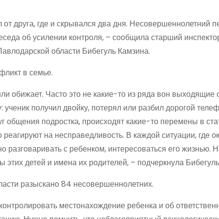
 от друга, где и скрывался два дня. Несовершеннолетний 
еседа об усилении контроля, – сообщила старший инспекто
авлодарской области Бибегуль Камзина.
фликт в семье.
 или обижает. Часто это не какие-то из ряда вон выходящие 
: ученик получил двойку, потерял или разбил дорогой теле
уг общения подростка, происходят какие-то перемены в ста
о реагируют на несправедливость. В каждой ситуации, где 
но разговаривать с ребенком, интересоваться его жизнью. Н
 этих детей и имена их родителей, – подчеркнула Бибегуль
ласти разыскано 84 несовершеннолетних.
онтролировать местонахождение ребенка и об ответственн