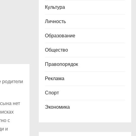
Культура
Личность
Образование
Общество
Правопорядок
Реклама
е родители
Спорт
 сына нет
Экономика
оисках
тно с
ди и