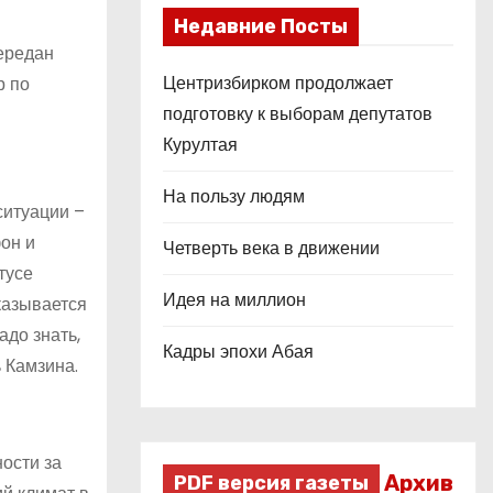
Недавние Посты
передан
Центризбирком продолжает
р по
подготовку к выборам депутатов
Курултая
На пользу людям
ситуации –
фон и
Четверть века в движении
тусе
Идея на миллион
оказывается
адо знать,
Кадры эпохи Абая
 Камзина.
ости за
Архив
PDF версия газеты