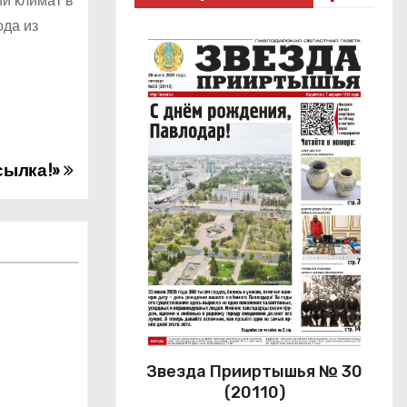
й климат в
ода из
сылка!»
Звезда Прииртышья № 30
(20110)