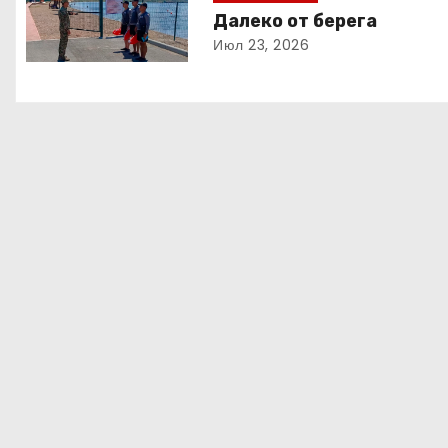
Далеко от берега
и
Июл 23, 2026
я
п
о
з
а
п
и
с
я