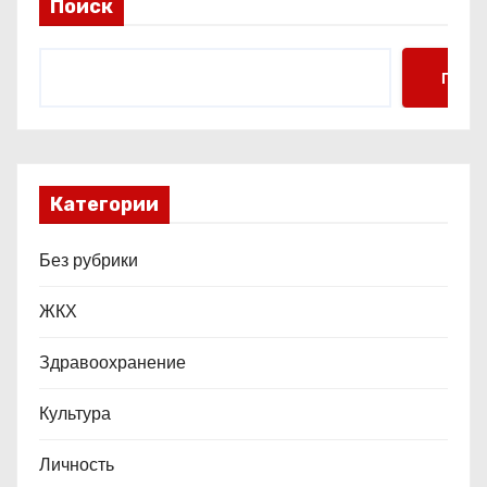
и
Поиск
с
Поис
я
м
Категории
Без рубрики
ЖКХ
Здравоохранение
Культура
Личность