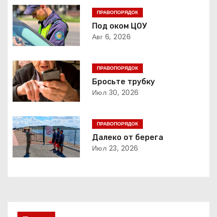
г
ПРАВОПОРЯДОК
Под оком ЦОУ
а
Авг 6, 2026
ц
ПРАВОПОРЯДОК
и
Бросьте трубку
Июл 30, 2026
я
п
ПРАВОПОРЯДОК
о
Далеко от берега
Июл 23, 2026
з
а
п