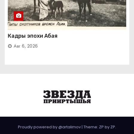
Кадры эпохи Абая
Авг 6, 2026
Proudly powered by @artalimov
|
Theme: ZP by
ZP
.