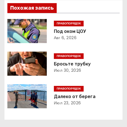
в
Похожая запись
и
г
ПРАВОПОРЯДОК
Под оком ЦОУ
а
Авг 6, 2026
ц
ПРАВОПОРЯДОК
и
Бросьте трубку
Июл 30, 2026
я
п
ПРАВОПОРЯДОК
о
Далеко от берега
Июл 23, 2026
з
а