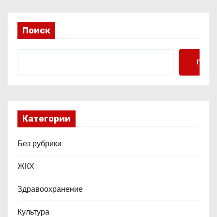
п
и
Поиск
с
Поис
я
м
Категории
Без рубрики
ЖКХ
Здравоохранение
Культура