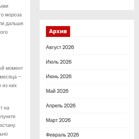
ными
го мороза
ли дальше.
Архив
кого
Август 2026
Июль 2026
ный момент
Июнь 2026
умесяца –
 из них
Май 2026
Апрель 2026
т на
 пункте
Март 2026
хстану.
льно
Февраль 2026