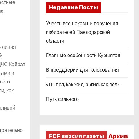
ластные
Недавние Посты
ую
Учесть все наказы и поручения
избирателей Павлодарской
области
ь линия
Главные особенности Курылтая
й
ДЧС Кайрат
В преддверии дня голосования
ными и
шего
«Ты пел, как жил, а жил, как пел»
и, как
Путь сильного
отливой
тоятельно
Архив
PDF версия газеты