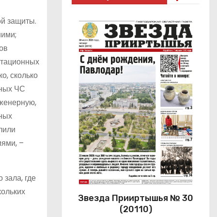
й защиты.
шими;
ов
уатационных
о, сколько
жных ЧС
нженерную,
ьных
лили
ями, –
 зала, где
кольких
Звезда Прииртышья № 30
(20110)