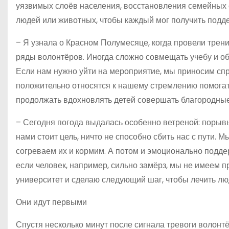
уязвимых слоёв населения, восстановления семейных 
людей или животных, чтобы каждый мог получить подд
– Я узнала о Красном Полумесяце, когда провели трени
ряды волонтёров. Иногда сложно совмещать учебу и об
Если нам нужно уйти на мероприятие, мы приносим спра
положительно относятся к нашему стремлению помогать
продолжать вдохновлять детей совершать благородные
– Сегодня погода выдалась особенно ветреной: порывы
нами стоит цель, ничто не способно сбить нас с пути
согреваем их и кормим. А потом и эмоционально подде
если человек, например, сильно замёрз, мы не имеем 
университет и сделаю следующий шаг, чтобы лечить л
Они идут первыми
Спустя несколько минут после сигнала тревоги волон