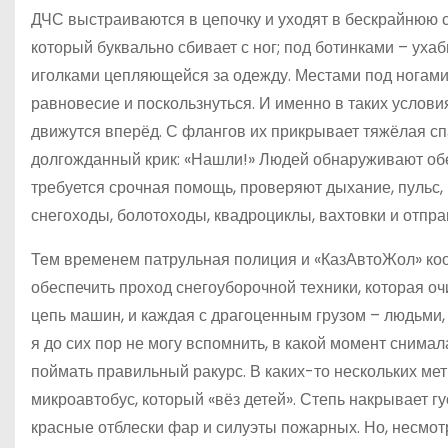
ДЧС выстраиваются в цепочку и уходят в бескрайнюю с
который буквально сбивает с ног; под ботинками – уха
иголками цепляющейся за одежду. Местами под ногами 
равновесие и поскользнуться. И именно в таких услов
движутся вперёд. С флангов их прикрывает тяжёлая сп
долгожданный крик: «Нашли!» Людей обнаруживают об
требуется срочная помощь, проверяют дыхание, пульс
снегоходы, болотоходы, квадроциклы, вахтовки и отправ
Тем временем патрульная полиция и «КазАвтоЖол» ко
обеспечить проход снегоуборочной техники, которая о
цепь машин, и каждая с драгоценным грузом – людьми, 
я до сих пор не могу вспомнить, в какой момент снимал
поймать правильный ракурс. В каких-то нескольких ме
микроавтобус, который «вёз детей». Степь накрывает гу
красные отблески фар и силуэты пожарных. Но, несмот