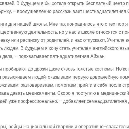
связей. В будущем я бы хотела открыть бесплатный центр 
ержку, – воодушевленно рассказывает шестнадцатилетняя 
нги для нашей школы. Мне так понравилось, что с тех пор 
щественную деятельность, но у нас в школе относятся с п
вку или расписку от родителей, и нас отпускают. Учителя в
 людям. В будущем я хочу стать учителем английского язы
 дела, – подхватывает пятнадцатилетняя Айжан.
 пробирают до дрожи даже сквозь толстые костюмы. Но ко
. Мы разыскиваем людей, оказываем первую доврачебную пом
рживаем: разговариваем, помогаем прийти в себя после стр
права давать медикаменты. Скоро я поступлю в медицинский
юдей уже профессионально, – добавляет семнадцатилетняя 
тёры, бойцы Национальной гвардии и оперативно-спасатель