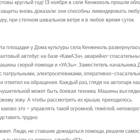
 готовы круглый год! 13 ноября в селе Кенжеколь прошли об
 защиты вновь доказали: они способны ликвидировать люб
у, при степном шквальном ветре и в любое время суток.
 На площадке у Дома культуры села Кенжеколь развернулас
ахтовый автобус на базе «КамАЗа», аварийно-спасательны
 машины скорой помощи и «УАЗы». Заместитель начальника 
с патрульными, электросетевиками, оперативно-спасатель
и ответил на обращения. Каждый раз, глядя на автопарк на
внушительной может быть боевая техника. Машины выглядел
рвому зову. А чтобы рассмотреть их крыши, приходилось
 каково это – управлять такой огромной, тяжёлой, неповор
дставить трудно.
кювет. Люди, не ставшие дожидаться помощи, решили самос
ь и вызвали на помощь службу «112».