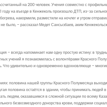
рассчитанный на 200 человек. Учения совместно с профиль
1 году на въезде в Кенжеколь произошло ДТП, из-за сильно
обогрева, накормили, разместили на ночлег и утром отправи
 не было, – рассказал Медет Сансызбаев, аким Кенжекольс
ация – всегда напоминает нам одну простую истину: в труд
стных учений я познакомилась с волонтёрами Красного Пол
ь. Что удивительно и одновременно вдохновляюще – многие
ниях: половина нашей группы Красного Полумесяца выходи
угая половина остаётся в здании, чтобы принимать людей в
ать людям, оказавшимся в сложной ситуации по всему Каза
льного безвозмездного донорства крови, поддержки социа