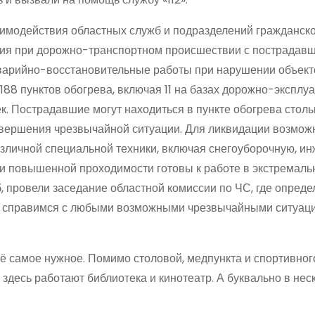
имодействия областных служб и подразделений гражданско
вия при дорожно-транспортном происшествии с пострадав
аварийно-восстановительные работы при нарушении объект
188 пунктов обогрева, включая 11 на базах дорожно-экспл
к. Пострадавшие могут находиться в пункте обогрева стольк
авершения чрезвычайной ситуации. Для ликвидации возмо
зличной специальной техники, включая снегоуборочную, и
и повышенной проходимости готовы к работе в экстремал
 провели заседание областной комиссии по ЧС, где опреде
од справимся с любыми возможными чрезвычайными ситуаци
 самое нужное. Помимо столовой, медпункта и спортивного
здесь работают библиотека и кинотеатр. А буквально в нес