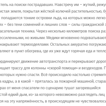
тепь на поиски пострадавших. Навстречу им – жуткий, режу
бистая земля, покрытая жёсткой колючей растительностью, б
попадаются тонкие островки льда, на которых можно легко
иях – без тени сомнений и лишних слов – силы гражданской
асательная техника. Через несколько километров поиска ра
ессиленными, но живыми. Медики мгновенно подхватывают 
, накрывают термоодеялами. Остальных аккуратно погружаю
ляют в пункт обогрева, где их уже ждут горячая еда и тепло
ординируют движение автотранспорта и перекрывают дорог
чищает трассу для колонны «скорой помощи» и вездеходов. 
которых нужно спасти. Всё происходило настолько стремите
а кадры, а в какой – пряталась за пожарной машиной, стара
трах от меня спасатели по сценарию тушат загоревшийся
стой едкий дым, из-за которого невозможно разглядеть лиц 
ря на эту напряжённость, в происходящем не чувствовалос