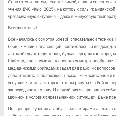
Сани готовят летом, телегу – зимой, а наши спасатели
учения ДЧС «Қыс-2025», на которых силы гражданской
чрезвычайную ситуацию – даже в минусовую температур
Всегда готовы!
Всё началось с осмотра боевой спасательной техники.
боевых машин: плавающий шестиколесный вездеход, в
автомобиль, автоцистерны, бульдозеры, экскаваторы,
Шаймерденов, помимо планового осмотра, пообщался 
медицинскими бригадами: задал ряд рабочих вопросов 
департамента, я поражаюсь, насколько масштабной и 
уснувшие титаны, которые готовы ринуться в бой по пе
запрокидывать голову. И всякий раз я спрашиваю себя:
махиной в условиях чрезвычайной ситуации? Даже пре
По сценарию учений автобус с пассажирами съехал в 
добраться до населенного пункта, но в пути заблудилис