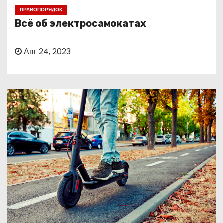
о
ПРАВОПОРЯДОК
м
Всё об электросамокатах
у
Авг 24, 2023