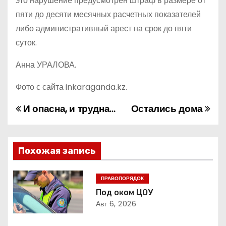
это нарушение предусмотрен штраф в размере от
пяти до десяти месячных расчетных показателей
либо административный арест на срок до пяти
суток.
Анна УРАЛОВА.
Фото с сайта inkaraganda.kz.
И опасна, и трудна…
Остались дома
Н
а
в
Похожая запись
и
ПРАВОПОРЯДОК
г
Под оком ЦОУ
Авг 6, 2026
а