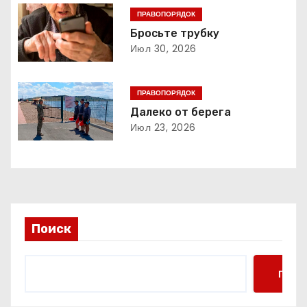
ц
ПРАВОПОРЯДОК
Бросьте трубку
и
Июл 30, 2026
я
ПРАВОПОРЯДОК
п
Далеко от берега
о
Июл 23, 2026
з
а
п
Поиск
и
с
Поис
я