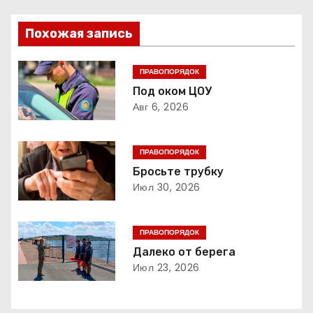
в
Похожая запись
и
г
ПРАВОПОРЯДОК
Под оком ЦОУ
а
Авг 6, 2026
ц
ПРАВОПОРЯДОК
и
Бросьте трубку
Июл 30, 2026
я
п
ПРАВОПОРЯДОК
о
Далеко от берега
Июл 23, 2026
з