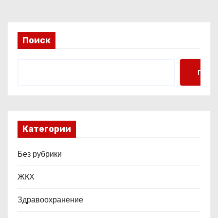
а
п
и
Поиск
с
Поис
я
м
Категории
Без рубрики
ЖКХ
Здравоохранение