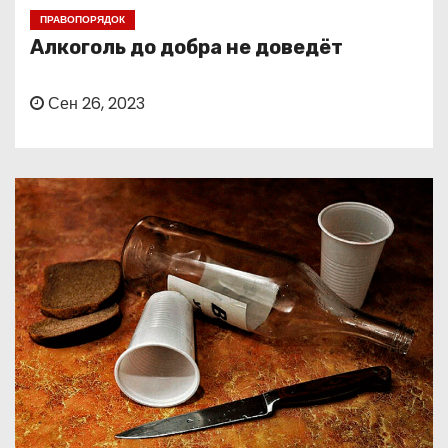
о
ПРАВОПОРЯДОК
м
Алкоголь до добра не доведёт
у
Сен 26, 2023