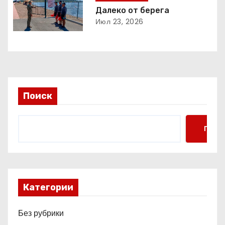
о
Далеко от берега
Июл 23, 2026
з
а
п
и
Поиск
с
Поис
я
м
Категории
Без рубрики