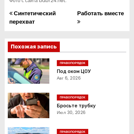
Фото с сайта babr24.net.
Синтетический
Работать вместе
Н
перехват
а
в
Похожая запись
и
г
ПРАВОПОРЯДОК
Под оком ЦОУ
а
Авг 6, 2026
ц
ПРАВОПОРЯДОК
и
Бросьте трубку
Июл 30, 2026
я
п
ПРАВОПОРЯДОК