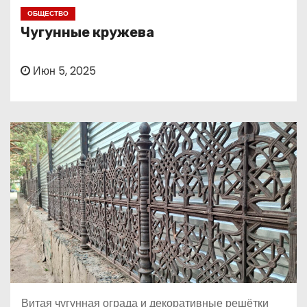
о
ОБЩЕСТВО
м
Чугунные кружева
у
Июн 5, 2025
Витая чугунная ограда и декоративные решётки