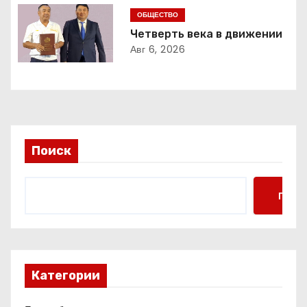
о
ОБЩЕСТВО
з
Четверть века в движении
Авг 6, 2026
а
п
и
с
Поиск
я
Поис
м
Категории