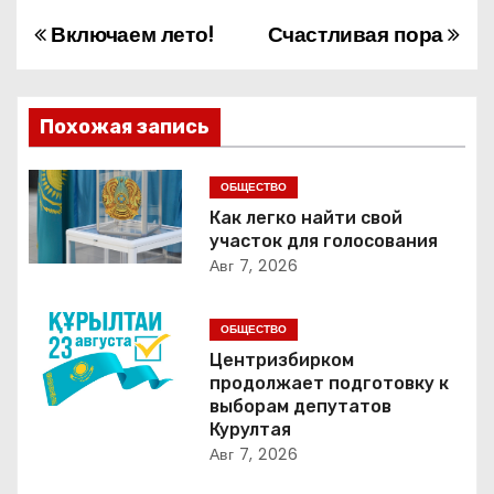
Включаем лето!
Счастливая пора
Н
а
в
Похожая запись
и
ОБЩЕСТВО
г
Как легко найти свой
участок для голосования
а
Авг 7, 2026
ц
ОБЩЕСТВО
и
Центризбирком
продолжает подготовку к
я
выборам депутатов
Курултая
п
Авг 7, 2026