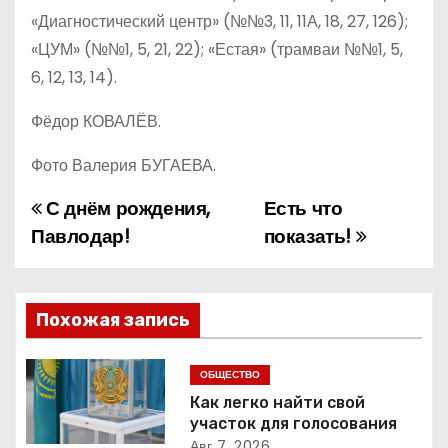
«Диагностический центр» (№№3, 11, 11А, 18, 27, 126);
«ЦУМ» (№№1, 5, 21, 22); «Естая» (трамваи №№1, 5,
6, 12, 13, 14).
Фёдор КОВАЛЁВ.
Фото Валерия БУГАЕВА.
С днём рождения,
Есть что
Н
Павлодар!
показать!
а
в
Похожая запись
и
г
ОБЩЕСТВО
Как легко найти свой
а
участок для голосования
Авг 7, 2026