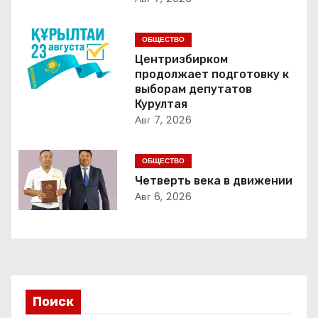
ц
и
ОБЩЕСТВО
Центризбирком
я
продолжает подготовку к
выборам депутатов
п
Курултая
Авг 7, 2026
о
з
ОБЩЕСТВО
Четверть века в движении
а
Авг 6, 2026
п
и
с
Поиск
я