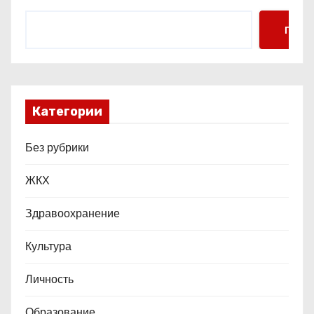
м
Поис
Категории
Без рубрики
ЖКХ
Здравоохранение
Культура
Личность
Образование