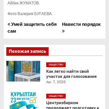
Айбек ЖУМАТОВ.
Фото Валерия БУГАЕВА.
Умей защитить себя
Навести порядок
Н
сам
а
в
Похожая запись
и
г
ОБЩЕСТВО
Как легко найти свой
а
участок для голосования
Авг 7, 2026
ц
и
ОБЩЕСТВО
Центризбирком
я
продолжает подготовку к