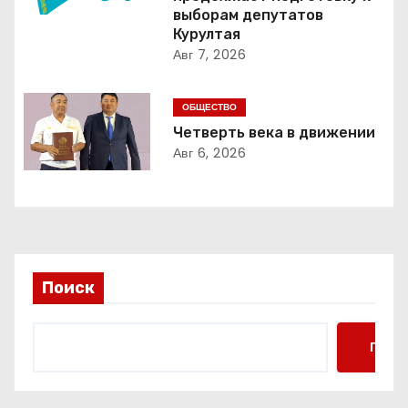
выборам депутатов
п
Курултая
Авг 7, 2026
о
з
ОБЩЕСТВО
Четверть века в движении
а
Авг 6, 2026
п
и
с
Поиск
я
м
Поис