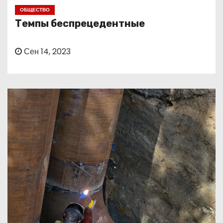
о
ОБЩЕСТВО
м
Темпы беспрецедентные
у
Сен 14, 2023