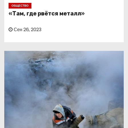
о
ОБЩЕСТВО
м
«Там, где рвётся металл»
у
Сен 26, 2023