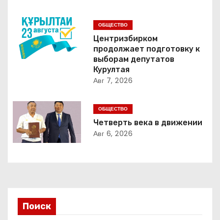
а
ц
ОБЩЕСТВО
и
Центризбирком
продолжает подготовку к
я
выборам депутатов
Курултая
п
Авг 7, 2026
о
ОБЩЕСТВО
з
Четверть века в движении
Авг 6, 2026
а
п
и
с
Поиск