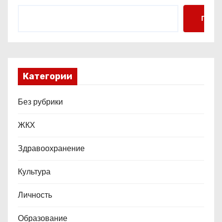
я
Поис
м
Категории
Без рубрики
ЖКХ
Здравоохранение
Культура
Личность
Образование