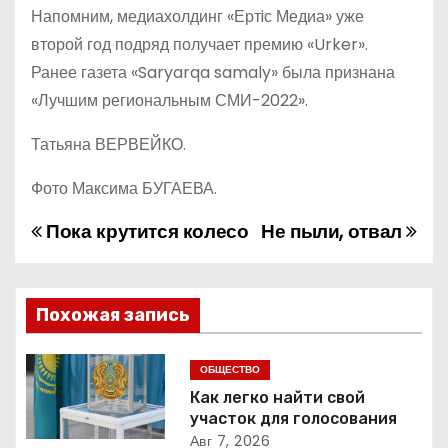
Напомним, медиахолдинг «Ертiс Медиа» уже
второй год подряд получает премию «Urker».
Ранее газета «Saryarqa samaly» была признана
«Лучшим региональным СМИ-2022».
Татьяна ВЕРВЕЙКО.
Фото Максима БУГАЕВА.
Пока крутится колесо
Не пыли, отвал
Н
а
в
Похожая запись
и
ОБЩЕСТВО
г
Как легко найти свой
участок для голосования
Авг 7, 2026