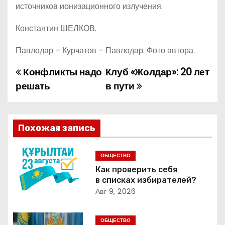
источников ионизационного излучения.
Константин ШЕЛКОВ.
Павлодар – Курчатов – Павлодар. Фото автора.
Конфликты надо
Клуб «Жолдар»: 20 лет
Н
решать
в пути
а
в
Похожая запись
и
г
ОБЩЕСТВО
Как проверить себя
а
в списках избирателей?
Авг 9, 2026
ц
и
ОБЩЕСТВО