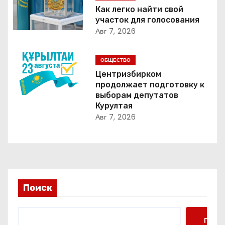
Как легко найти свой
я
участок для голосования
Авг 7, 2026
п
о
ОБЩЕСТВО
Центризбирком
з
продолжает подготовку к
выборам депутатов
а
Курултая
Авг 7, 2026
п
и
с
я
Поиск
м
Поис