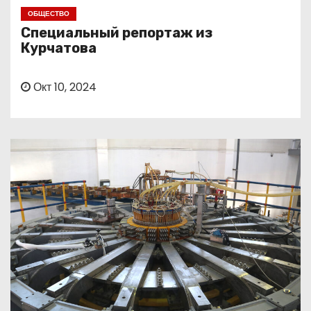
о
ОБЩЕСТВО
м
Специальный репортаж из
у
Курчатова
Окт 10, 2024