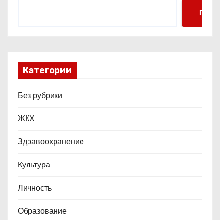
м
Поис
Категории
Без рубрики
ЖКХ
Здравоохранение
Культура
Личность
Образование