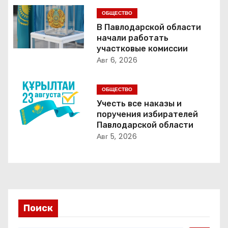
ц
ОБЩЕСТВО
и
В Павлодарской области
начали работать
я
участковые комиссии
Авг 6, 2026
п
о
ОБЩЕСТВО
Учесть все наказы и
з
поручения избирателей
Павлодарской области
а
Авг 5, 2026
п
и
с
Поиск
я