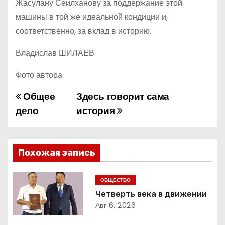
Жасулану Сеилханову за поддержание этой
машины в той же идеальной кондиции и,
соответственно, за вклад в историю.
Владислав ШИЛАЕВ.
Фото автора.
Общее
Здесь говорит сама
Н
дело
история
а
в
Похожая запись
и
г
ОБЩЕСТВО
Четверть века в движении
а
Авг 6, 2026