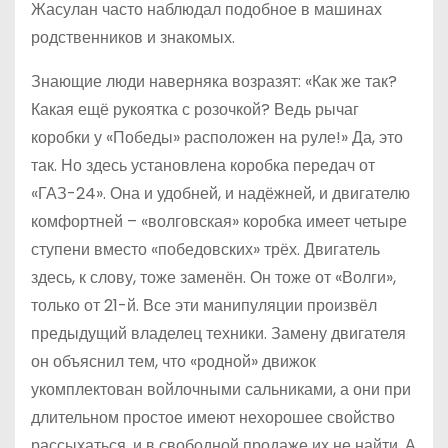
Жасулан часто наблюдал подобное в машинах
родственников и знакомых.
Знающие люди наверняка возра­зят: «Как же так?
Какая ещё рукоятка с розочкой? Ведь рычаг
коробки у «Победы» расположен на руле!» Да, это
так. Но здесь установлена коробка передач от
«ГАЗ-24». Она и удобней, и надёжней, и двигателю
комфортней – «волговская» коробка имеет четыре
ступени вместо «победовских» трёх. Двигатель
здесь, к слову, тоже заменён. Он тоже от «Волги»,
только от 21-й. Все эти манипуляции произвёл
предыдущий владелец техники. Замену двигателя
он объяснил тем, что «родной» движок
укомплектован войлочными сальниками, а они при
длительном простое имеют нехорошее свойство
рассыхаться, и в свободной продаже их не найти. А