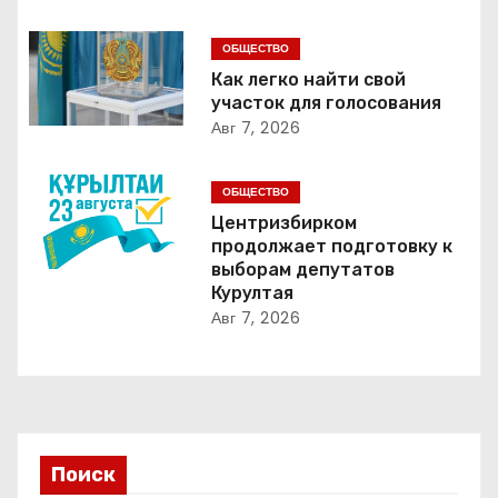
и
ОБЩЕСТВО
я
Как легко найти свой
участок для голосования
п
Авг 7, 2026
о
ОБЩЕСТВО
з
Центризбирком
продолжает подготовку к
а
выборам депутатов
Курултая
п
Авг 7, 2026
и
с
я
Поиск
м