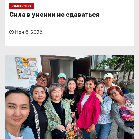
о
ОБЩЕСТВО
м
Сила в умении не сдаваться
у
Ноя 6, 2025