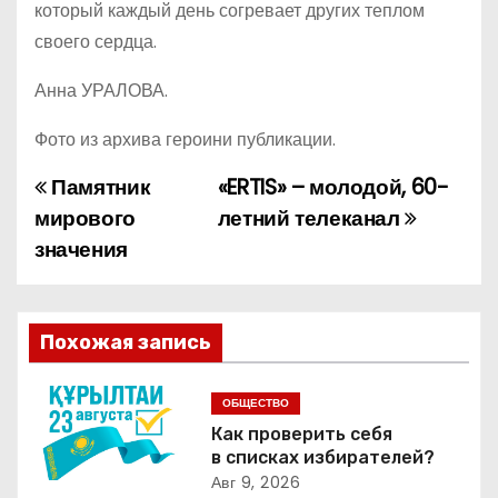
который каждый день согревает других теплом
своего сердца.
Анна УРАЛОВА.
Фото из архива героини публикации.
Памятник
«ERTIS» – молодой, 60-
Н
мирового
летний телеканал
а
значения
в
и
Похожая запись
г
ОБЩЕСТВО
а
Как проверить себя
в списках избирателей?
ц
Авг 9, 2026