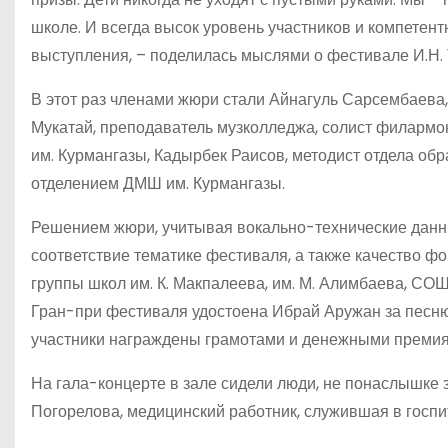
школе. И всегда высок уровень участников и компете
выступления, – поделилась мыслями о фестивале И.Н
В этот раз членами жюри стали Айнагуль Сарсембаева,
Мукатай, преподаватель музколледжа, солист филармон
им. Курмангазы, Кадырбек Раисов, методист отдела о
отделением ДМШ им. Курмангазы.
Решением жюри, учитывая вокально-технические данны
соответствие тематике фестиваля, а также качество ф
группы школ им. К. Макпалеева, им. М. Алимбаева, С
Гран-при фестиваля удостоена Ибрай Аружан за песню
участники награждены грамотами и денежными премия
На гала-концерте в зале сидели люди, не понаслышке 
Погорелова, медицинский работник, служившая в госпи