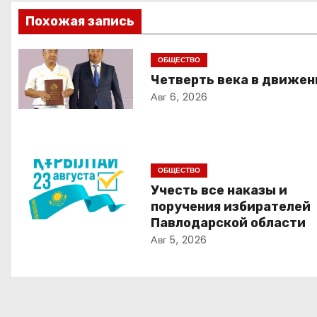
в
Похожая запись
и
ОБЩЕСТВО
Четверть века в движен
г
Авг 6, 2026
а
ц
и
ОБЩЕСТВО
Учесть все наказы и
я
поручения избирателей
Павлодарской области
п
Авг 5, 2026
о
з