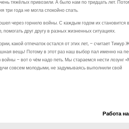
чень тяжёлых привозили. А было нам по тридцать лет. Пото
я три года не могла спокойно спать.
прошел через горнило войны. С каждым годом их становится 
е, помогать друг другу в разных жизненных ситуациях.
рии, какой отпечаток остался от этих лет, – считает Тимур 
ашная вещь! Потому в этот раз наш выбор пал именно на п
войны – вот о чём надо петь. Мы стараемся нести лозунг «
удучи совсем молодыми, не задумываясь выполнили свой
Работа на