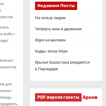
ва,
Недавние Посты
о
листов.
На пользу людям
атель
Четверть века в движении
х войн г.
Идея на миллион
водит
Кадры эпохи Абая
 военно-
Крылья Казахстана рождаются
оналистов
в Павлодаре
аем для
военно-
Архив
PDF версия газеты
Победы.
определять