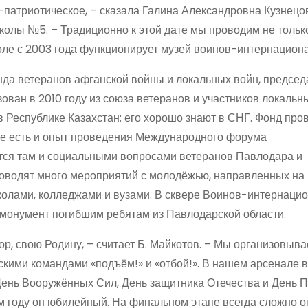
патриотическое, – сказала Галина Александровна Кузнецо
колы №5. – Традиционно к этой дате мы проводим не тольк
оле с 2003 года функционирует музей воинов-интернациона
нда ветеранов афганской войны и локальных войн, председ
ван в 2010 году из союза ветеранов и участников локальны
в Республике Казахстан: его хорошо знают в СНГ. Фонд про
ле есть и опыт проведения Международного форума
тся там и социальными вопросами ветеранов Павлодара и
роводят много мероприятий с молодёжью, направленных на
школами, колледжами и вузами. В сквере Воинов-интернаци
монумент погибшим ребятам из Павлодарской области.
ор, свою Родину, – считает Б. Майкотов. – Мы организовыв
кими командами «подъём!» и «отбой!». В нашем арсенале 
ень Вооружённых Сил, День защитника Отечества и День 
ом году он юбилейный. На финальном этапе всегда сложно 