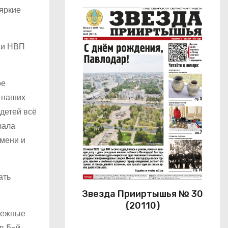
яркие
 и НВП
ое
и наших
детей всё
чала
емени и
ать
Звезда Прииртышья № 30
(20110)
енежные
в 5-й