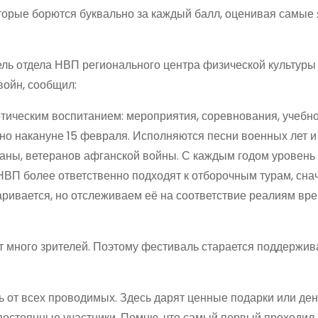
орые борются буквально за каждый балл, оценивая самые 
ель отдела НВП регионального центра физической культуры
войн, сообщил:
иотическим воспитанием: мероприятия, соревнования, учебн
но накануне 15 февраля. Исполняются песни военных лет 
ны, ветеранов афганской войны. С каждым годом уровень 
НВП более ответственно подходят к отборочным турам, сна
ривается, но отслеживаем её на соответствие реалиям вр
т много зрителей. Поэтому фестиваль старается поддержив
ь от всех проводимых. Здесь дарят ценные подарки или д
 постоянные участники. Помню, что самый первый проходил 