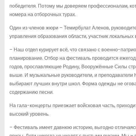
победителя. Потому мы доверяем профессионалам, кот
номера на отборочных турах.
Один из членов жюри – Темирбулат Аленов, руководит
управления образования области, участник локальных 
– Наш отдел курирует всё, что связано с военно-патр
планирование. Отбор на фестиваль проводится ежегод
годов, прославляющие Родину, Вооружённые Силы стра
выше. И музыкальные руководители, и преподаватели 
выбирают лучших внутри школ. Форма одежды не огова
содержанию песни.
На гала-концерты приезжает войсковая часть, приходи
высокий уровень.
– Фестиваль имеет давнюю историю, выгодно отличаяс
призы. Дети никогда не уходят с пустыми руками. Мы –