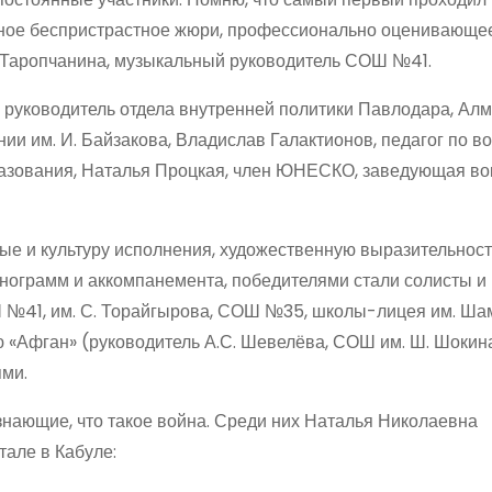
нтное беспристрастное жюри, профессионально оценивающе
. Таропчанина, музыкальный руководитель СОШ №41.
 руководитель отдела внутренней политики Павлодара, Алм
ии им. И. Байзакова, Владислав Галактионов, педагог по 
бразования, Наталья Процкая, член ЮНЕСКО, заведующая в
е и культуру исполнения, художественную выразительност
онограмм и аккомпанемента, победителями стали солисты и
ОШ №41, им. С. Торайгырова, СОШ №35, школы-лицея им. Ша
 «Афган» (руководитель А.С. Шевелёва, СОШ им. Ш. Шокина
ми.
знающие, что такое война. Среди них Наталья Николаевна
тале в Кабуле: