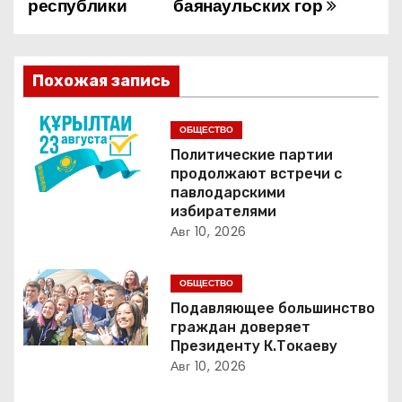
республики
баянаульских гор
а
в
Похожая запись
и
г
ОБЩЕСТВО
Политические партии
а
продолжают встречи с
павлодарскими
ц
избирателями
Авг 10, 2026
и
я
ОБЩЕСТВО
Подавляющее большинство
п
граждан доверяет
Президенту К.Токаеву
о
Авг 10, 2026
з