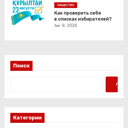
ОБЩЕСТВО
а
Как проверить себя
в списках избирателей?
п
Авг 9, 2026
и
с
я
Поиск
м
Поис
Категории