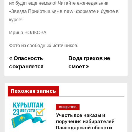
их будет еще немало! Читайте еженедельник
«Звезда Прииртышья» в new-формате и будьте в
курсе!
Ирина ВОЛКОВА.
Фото из свободных источников.
Опасность
Вода грехов не
Н
сохраняется
смоет
а
в
Похожая запись
и
г
ОБЩЕСТВО
Учесть все наказы и
а
поручения избирателей
Павлодарской области