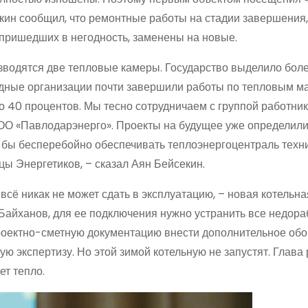
кин сообщил, что ремонтные работы на стадии завершения,
, пришедших в негодность, заменены на новые.
озводятся две тепловые камеры. Государство выделило бол
ядные организации почти завершили работы по тепловым м
 до 40 процентов. Мы тесно сотрудничаем с группой работни
ОО «Павлодарэнерго». Проекты на будущее уже определили
л бы бесперебойно обеспечивать теплоэнергоцентраль техн
цы Энергетиков, – сказал Аян Бейсекин.
сё никак не может сдать в эксплуатацию, – новая котельна
Байханов, для ее подключения нужно устранить все недора
проектно-сметную документацию внести дополнительное обо
ую экспертизу. Но этой зимой котельную не запустят. Глава
ет тепло.