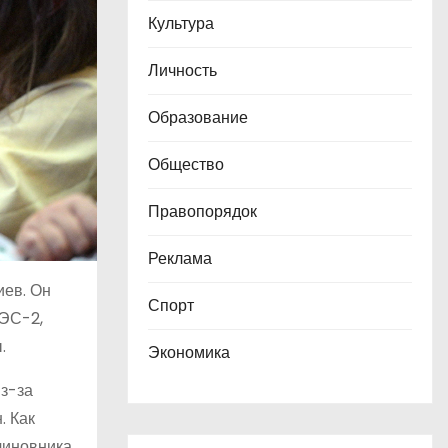
Культура
Личность
Образование
Общество
Правопорядок
Реклама
иев. Он
Спорт
РЭС-2,
.
Экономика
из-за
. Как
чиновника