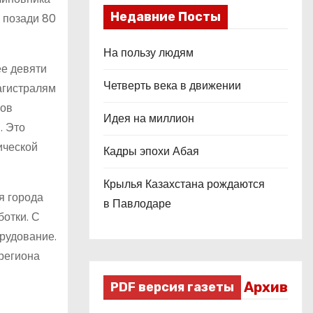
Недавние Посты
 позади 80
На пользу людям
ее девяти
Четверть века в движении
агистралям
ков
Идея на миллион
. Это
ической
Кадры эпохи Абая
Крылья Казахстана рождаются
я города
в Павлодаре
ботки. С
рудование.
 региона
Архив
PDF версия газеты