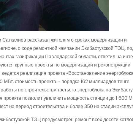
м Саткалиев рассказал жителям о сроках модернизации и
егионе, о ходе ремонтной кампании Экибастузской ТЭЦ, по
риантах газификации Павлодарской области, ответил на ин
зуются крупные проекты по модернизации и реконструкции
1 ведется реализация проекта «Восстановление энергоблока
 МВт, стоимость проекта – порядка 162 миллиардов тенге.
работы по строительству третьего энергоблока на Экибасту
 проекта позволит увеличить мощность станции до 1 600 М
мест на период строительства и более 350 на стадии эксплу
Экибастузской ТЭЦ предусмотрен ремонт всех десяти котло