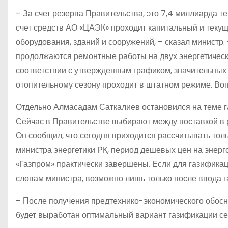
– За счет резерва Правительства, это 7,4 миллиарда т
счет средств АО «ЦАЭК» проходит капитальный и текущ
оборудования, зданий и сооружений, – сказал министр.
продолжаются ремонтные работы на двух энергетическ
соответствии с утвержденным графиком, значительных 
отопительному сезону проходит в штатном режиме. Во
Отдельно Алмасадам Саткалиев остановился на теме г
Сейчас в Правительстве выбирают между поставкой в р
Он сообщил, что сегодня приходится рассчитывать толь
министра энергетики РК, период дешевых цен на энерг
«Газпром» практически завершены. Если для газификаци
словам министра, возможно лишь только после ввода 
– После получения предтехнико-экономического обосно
будет выработан оптимальный вариант газификации се