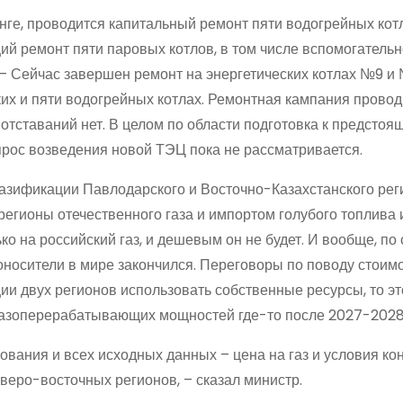
енге, проводится капитальный ремонт пяти водогрейных кот
ий ремонт пяти паровых котлов, в том числе вспомогательн
 – Сейчас завершен ремонт на энергетических котлах №9 и
их и пяти водогрейных котлах. Ремонтная кампания провод
отставаний нет. В целом по области подготовка к предстоя
прос возведения новой ТЭЦ пока не рассматривается.
азификации Павлодарского и Восточно-Казахстанского рег
егионы отечественного газа и импортом голубого топлива и
ко на российский газ, и дешевым он не будет. И вообще, по
оносители в мире закончился. Переговоры по поводу стоим
и двух регионов использовать собственные ресурсы, то это
газоперерабатывающих мощностей где-то после 2027-2028
вания и всех исходных данных – цена на газ и условия кон
веро-восточных регионов, – сказал министр.