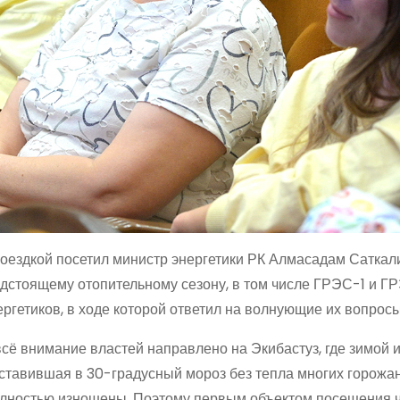
оездкой посетил министр энергетики РК Алмасадам Саткал
едстоящему отопительному сезону, в том числе ГРЭС-1 и Г
ергетиков, в ходе которой ответил на волнующие их вопросы
ё внимание властей направлено на Экибастуз, где зимой 
ставившая в 30-градусный мороз без тепла многих горожан
полностью изношены. Поэтому первым объектом посещения 