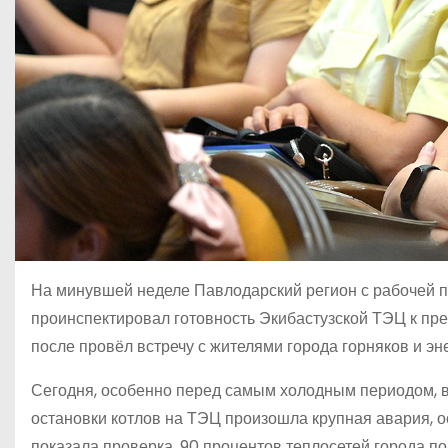
На минувшей неделе Павлодарский регион с рабочей п
проинспектировал готовность Экибастузской ТЭЦ к пр
после провёл встречу с жителями города горняков и эн
Сегодня, особенно перед самым холодным периодом, вс
остановки котлов на ТЭЦ произошла крупная авария, о
показала проверка, 90 процентов теплосетей города 