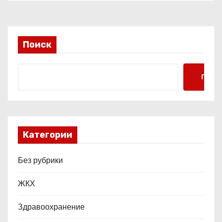
и
с
Поиск
я
м
Поис
Категории
Без рубрики
ЖКХ
Здравоохранение