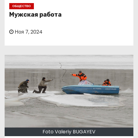
о
ОБЩЕСТВО
м
Мужская работа
у
Ноя 7, 2024
Foto Valeriy BUGAYEV