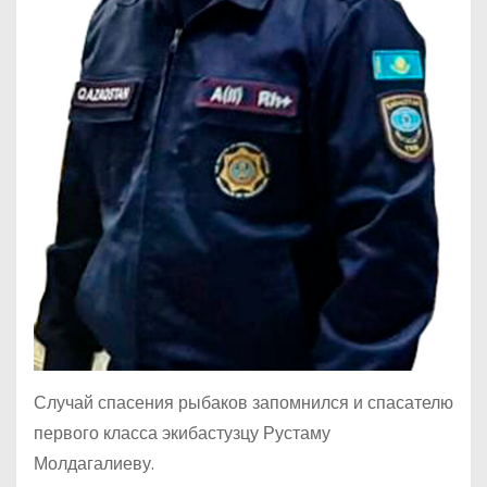
Случай спасения рыбаков запомнился и спасателю
первого класса экибастузцу Рустаму
Молдагалиеву.