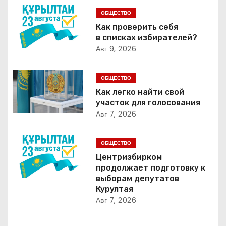
и
ОБЩЕСТВО
г
Как проверить себя
в списках избирателей?
а
Авг 9, 2026
ц
ОБЩЕСТВО
и
Как легко найти свой
участок для голосования
я
Авг 7, 2026
п
ОБЩЕСТВО
о
Центризбирком
продолжает подготовку к
з
выборам депутатов
Курултая
а
Авг 7, 2026
п