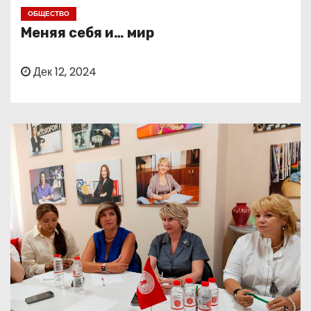
о
ОБЩЕСТВО
м
Меняя себя и… мир
у
Дек 12, 2024