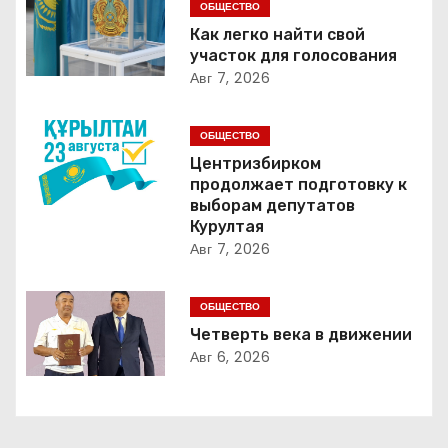
г
ОБЩЕСТВО
Как легко найти свой
а
участок для голосования
Авг 7, 2026
ц
и
ОБЩЕСТВО
Центризбирком
я
продолжает подготовку к
выборам депутатов
п
Курултая
Авг 7, 2026
о
з
ОБЩЕСТВО
Четверть века в движении
а
Авг 6, 2026
п
и