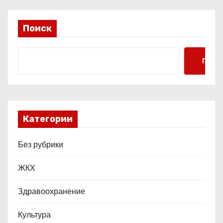
с
Поиск
я
м
Поис
Категории
Без рубрики
ЖКХ
Здравоохранение
Культура