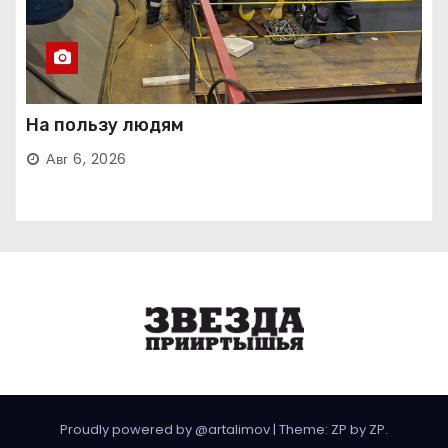
На пользу людям
Авг 6, 2026
Proudly powered by @artalimov
|
Theme: ZP by
ZP
.