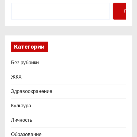
м
Поис
Категории
Без рубрики
ЖКХ
Здравоохранение
Культура
Личность
Образование