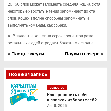
20-50 слов может запомнить средняя кошка, хотя
некоторые хвостатые гении запоминают до ста
слов. Кошки вполне способны запоминать и
выполнять команды, как собаки.
► Владельцы кошек на сорок процентов реже
остальных людей страдают болезнями сердца.
Плоды засухи
Пауки на озере
Н
а
в
Похожая запись
и
ОБЩЕСТВО
г
Как проверить себя
в списках избирателей?
а
Авг 9, 2026