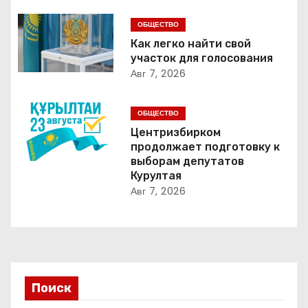
ц
ОБЩЕСТВО
и
Как легко найти свой
участок для голосования
я
Авг 7, 2026
п
ОБЩЕСТВО
о
Центризбирком
продолжает подготовку к
з
выборам депутатов
Курултая
а
Авг 7, 2026
п
и
с
Поиск
я